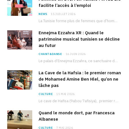
facilite l’accès à l’emploi
NEWS
15 JUILLET 2026
La Tunisie forme plus de femmes que d’hommes dans les filières scientifiques. Pourtant, pour beaucoup…
Ennejma Ezzahra XR : Quand le
patrimoine musical tunisien se décline
au futur
CHANT&DANSE
16 JUIN 2026
Le palais d’Ennejma Ezzahra, ce sanctuaire de la musique tunisienne et méditerranéenne construit par le…
La Cave de la Hafsia : le premier roman
de Mohamed Amine Ben Hlel, qu’on ne
lâche pas
CULTURE
15 MAI 2026
Le cave de Hafisa (9abou 7afisiya), premier roman du journaliste tunisien Mohamed Amine Ben Hlel,…
Quand le monde dort, par Francesca
Albanese
CULTURE
7 MAI 2026