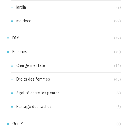
jardin
(9)
ma déco
(27)
DIY
(39)
Femmes
(79)
Charge mentale
(19)
Droits des femmes
(45)
égalité entre les genres
(7)
Partage des tâches
(5)
Gen Z
(1)