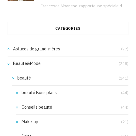
Francesca Albanese, rapporteuse spéciale de l’ONU sur les territoires palestiniens occupés, était à Tunis pour…
CATÉGORIES
Astuces de grand-mères
(77)
Beauté&Mode
(248)
beauté
(141)
beauté Bons plans
(44)
Conseils beauté
(44)
Make-up
(21)