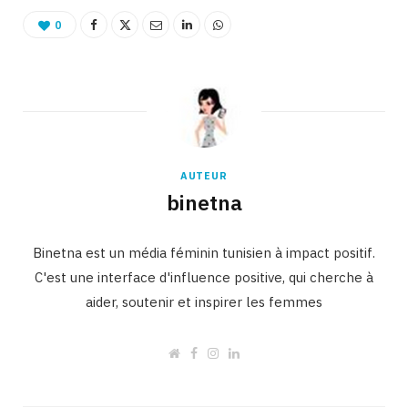
0
AUTEUR
binetna
Binetna est un média féminin tunisien à impact positif.
C'est une interface d'influence positive, qui cherche à
aider, soutenir et inspirer les femmes
W
F
I
L
e
a
n
i
b
c
s
n
s
e
t
k
i
b
a
e