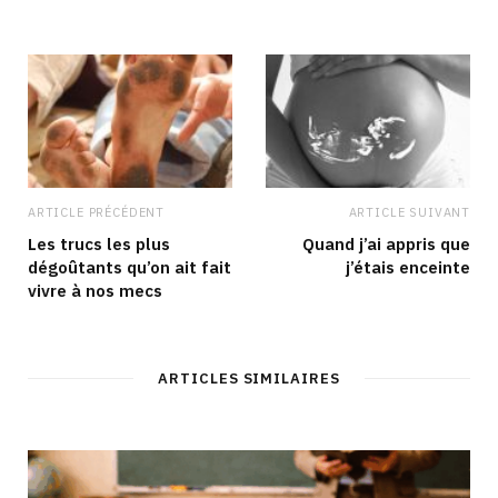
t
o
g
d
e
o
r
I
k
a
n
m
ARTICLE PRÉCÉDENT
ARTICLE SUIVANT
Les trucs les plus
Quand j’ai appris que
dégoûtants qu’on ait fait
j’étais enceinte
vivre à nos mecs
ARTICLES SIMILAIRES