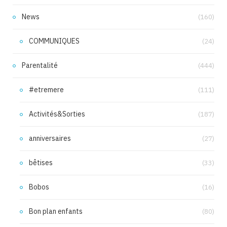
News
(160)
COMMUNIQUES
(24)
Parentalité
(444)
#etremere
(111)
Activités&Sorties
(187)
anniversaires
(27)
bêtises
(33)
Bobos
(16)
Bon plan enfants
(80)