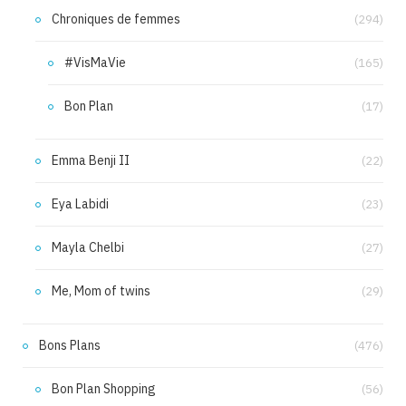
Chroniques de femmes
(294)
#VisMaVie
(165)
Bon Plan
(17)
Emma Benji II
(22)
Eya Labidi
(23)
Mayla Chelbi
(27)
Me, Mom of twins
(29)
Bons Plans
(476)
Bon Plan Shopping
(56)