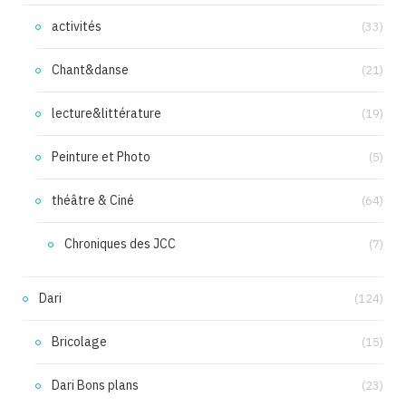
activités
(33)
Chant&danse
(21)
lecture&littérature
(19)
Peinture et Photo
(5)
théâtre & Ciné
(64)
Chroniques des JCC
(7)
Dari
(124)
Bricolage
(15)
Dari Bons plans
(23)