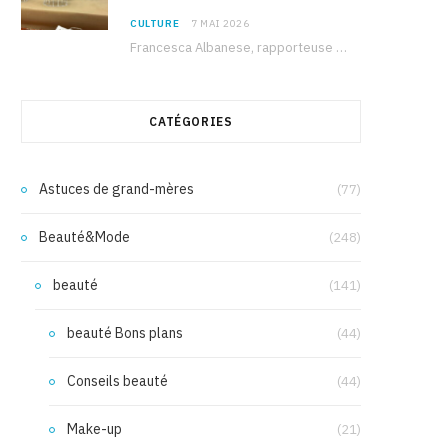
CULTURE
7 MAI 2026
Francesca Albanese, rapporteuse spéciale de l’ONU sur les territoires palestiniens occupés, était à Tunis pour…
CATÉGORIES
Astuces de grand-mères
(77)
Beauté&Mode
(248)
beauté
(141)
beauté Bons plans
(44)
Conseils beauté
(44)
Make-up
(21)