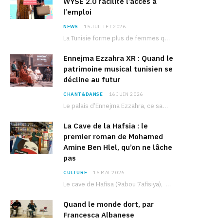
WYSE 2.0 facilite l’accès à
l’emploi
NEWS
15 JUILLET 2026
La Tunisie forme plus de femmes que d’hommes dans les filières scientifiques. Pourtant, pour beaucoup…
Ennejma Ezzahra XR : Quand le
patrimoine musical tunisien se
décline au futur
CHANT&DANSE
16 JUIN 2026
Le palais d’Ennejma Ezzahra, ce sanctuaire de la musique tunisienne et méditerranéenne construit par le…
La Cave de la Hafsia : le
premier roman de Mohamed
Amine Ben Hlel, qu’on ne lâche
pas
CULTURE
15 MAI 2026
Le cave de Hafisa (9abou 7afisiya), premier roman du journaliste tunisien Mohamed Amine Ben Hlel,…
Quand le monde dort, par
Francesca Albanese