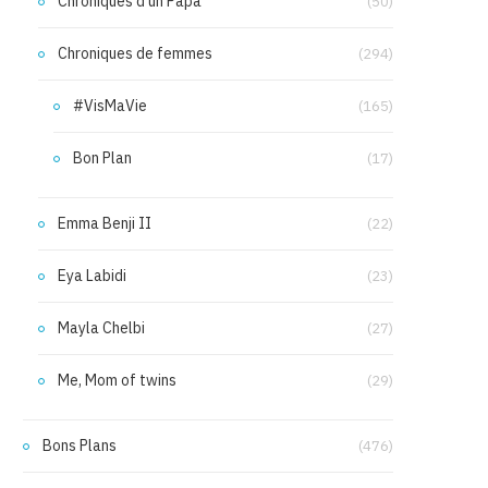
Chroniques d'un Papa
(50)
Chroniques de femmes
(294)
#VisMaVie
(165)
Bon Plan
(17)
Emma Benji II
(22)
Eya Labidi
(23)
Mayla Chelbi
(27)
Me, Mom of twins
(29)
Bons Plans
(476)