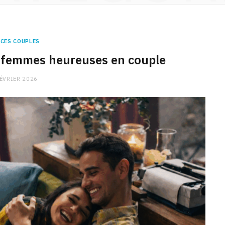
CES COUPLES
s femmes heureuses en couple
FÉVRIER 2026
CHARGE MENTALE
Stress après le travail :
comment relâcher la pression
9 JANVIER 2026