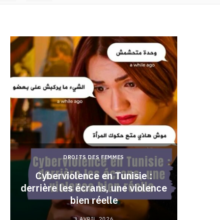
DROITS DES FEMMES
Cyberviolence en Tunisie :
derrière les écrans, une violence
Pourqu
bien réelle
3 AVRIL 2026