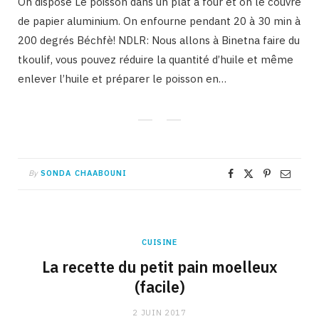
On dispose Le poisson dans un plat à four et on le couvre
de papier aluminium. On enfourne pendant 20 à 30 min à
200 degrés Béchfè! NDLR: Nous allons à Binetna faire du
tkoulif, vous pouvez réduire la quantité d’huile et même
enlever l’huile et préparer le poisson en…
By
SONDA CHAABOUNI
CUISINE
La recette du petit pain moelleux
(facile)
2 JUIN 2017