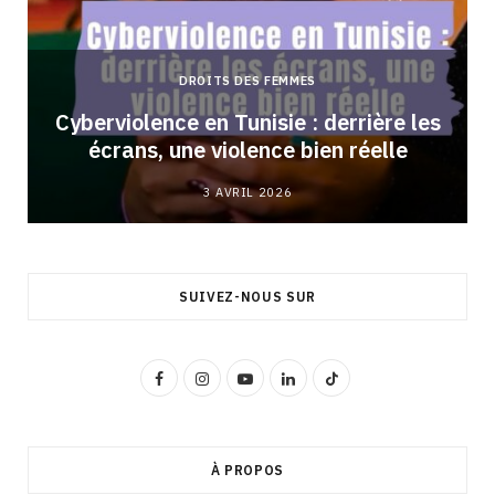
DROITS DES FEMMES
Cyberviolence en Tunisie : derrière les
écrans, une violence bien réelle
3 AVRIL 2026
SUIVEZ-NOUS SUR
F
I
Y
L
T
a
n
o
i
i
c
s
u
n
k
À PROPOS
e
t
T
k
T