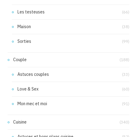
Les testeuses
(66)
Maison
(38)
Sorties
(99)
Couple
(188)
Astuces couples
(33)
Love & Sex
(60)
Mon mec et moi
(91)
Cuisine
(340)
Astuces et bons plans cuisine
(52)