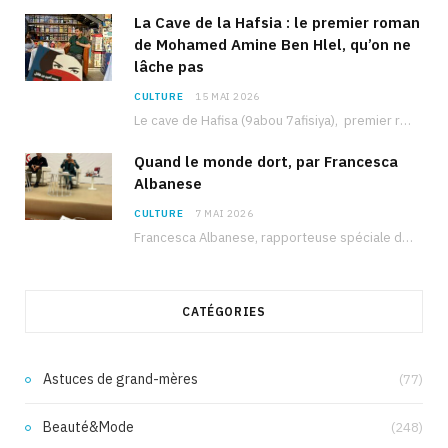
La Cave de la Hafsia : le premier roman
de Mohamed Amine Ben Hlel, qu’on ne
lâche pas
CULTURE
15 MAI 2026
Le cave de Hafisa (9abou 7afisiya), premier roman du journaliste tunisien Mohamed Amine Ben Hlel,…
Quand le monde dort, par Francesca
Albanese
CULTURE
7 MAI 2026
Francesca Albanese, rapporteuse spéciale de l’ONU sur les territoires palestiniens occupés, était à Tunis pour…
CATÉGORIES
Astuces de grand-mères
(77)
Beauté&Mode
(248)