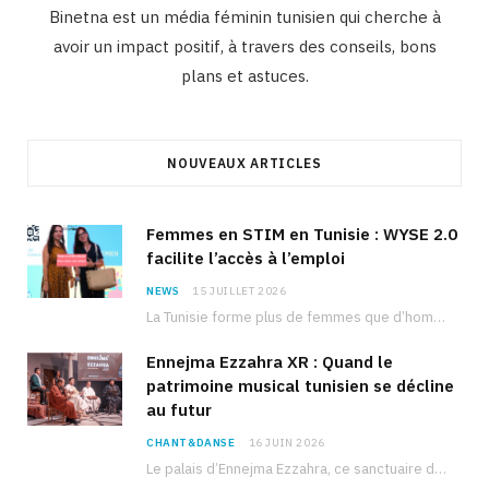
Binetna est un média féminin tunisien qui cherche à
avoir un impact positif, à travers des conseils, bons
plans et astuces.
NOUVEAUX ARTICLES
Femmes en STIM en Tunisie : WYSE 2.0
facilite l’accès à l’emploi
NEWS
15 JUILLET 2026
La Tunisie forme plus de femmes que d’hommes dans les filières scientifiques. Pourtant, pour beaucoup…
Ennejma Ezzahra XR : Quand le
patrimoine musical tunisien se décline
au futur
CHANT&DANSE
16 JUIN 2026
Le palais d’Ennejma Ezzahra, ce sanctuaire de la musique tunisienne et méditerranéenne construit par le…