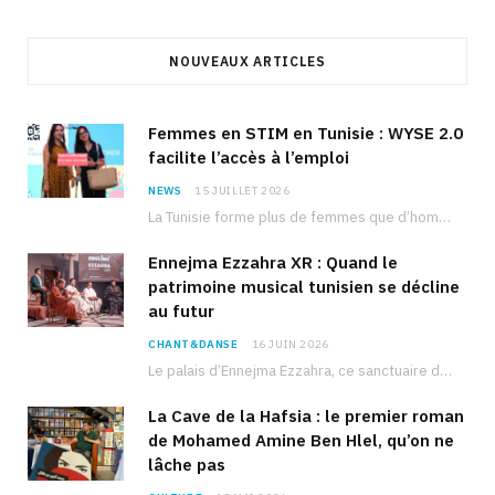
NOUVEAUX ARTICLES
Femmes en STIM en Tunisie : WYSE 2.0
facilite l’accès à l’emploi
NEWS
15 JUILLET 2026
La Tunisie forme plus de femmes que d’hommes dans les filières scientifiques. Pourtant, pour beaucoup…
Ennejma Ezzahra XR : Quand le
patrimoine musical tunisien se décline
au futur
CHANT&DANSE
16 JUIN 2026
Le palais d’Ennejma Ezzahra, ce sanctuaire de la musique tunisienne et méditerranéenne construit par le…
La Cave de la Hafsia : le premier roman
de Mohamed Amine Ben Hlel, qu’on ne
lâche pas