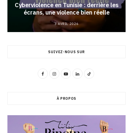
Cyberviolence en Tunisie : derrière les
écrans, une violence bien réelle
3 AVRIL 2026
SUIVEZ-NOUS SUR
F
I
Y
L
T
a
n
o
i
i
c
s
u
n
k
À PROPOS
e
t
T
k
T
b
a
u
e
o
o
g
b
d
k