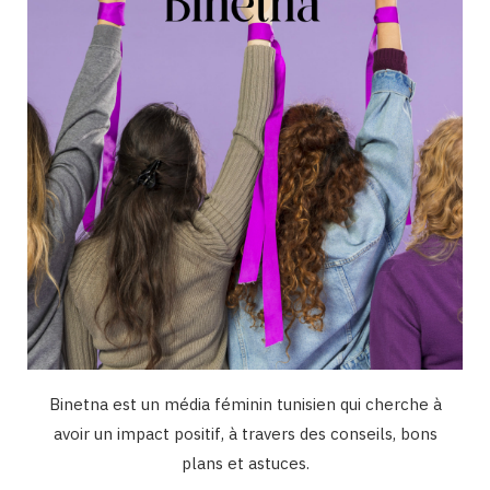
o
r
e
I
k
a
n
m
Binetna est un média féminin tunisien qui cherche à
avoir un impact positif, à travers des conseils, bons
plans et astuces.