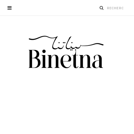
Cyberviolence contre les femmes et les
filles : engager les familles pour un