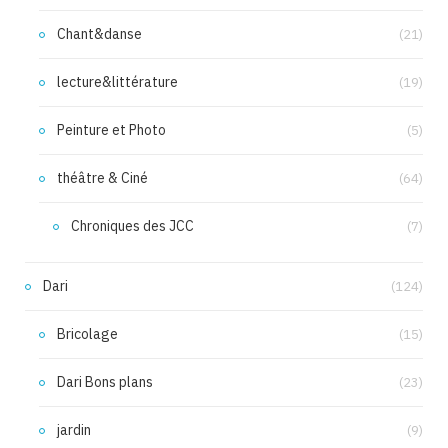
Chant&danse
(21)
lecture&littérature
(19)
Peinture et Photo
(5)
théâtre & Ciné
(64)
Chroniques des JCC
(7)
Dari
(124)
Bricolage
(15)
Dari Bons plans
(23)
jardin
(9)