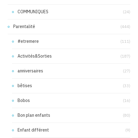
COMMUNIQUES
(24)
Parentalité
(444)
#etremere
(111)
Activités&Sorties
(187)
anniversaires
(27)
bêtises
(33)
Bobos
(16)
Bon plan enfants
(80)
Enfant différent
(9)