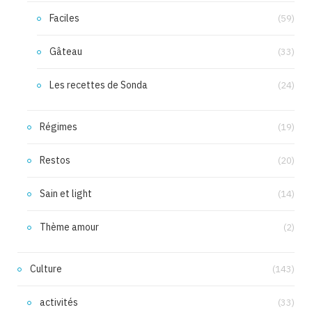
Faciles
(59)
Gâteau
(33)
Les recettes de Sonda
(24)
Régimes
(19)
Restos
(20)
Sain et light
(14)
Thème amour
(2)
Culture
(143)
activités
(33)