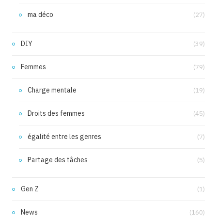
ma déco
(27)
DIY
(39)
Femmes
(79)
Charge mentale
(19)
Droits des femmes
(45)
égalité entre les genres
(7)
Partage des tâches
(5)
Gen Z
(1)
News
(160)