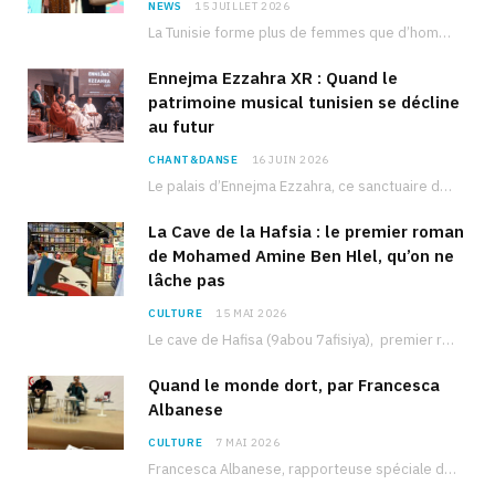
NEWS
15 JUILLET 2026
La Tunisie forme plus de femmes que d’hommes dans les filières scientifiques. Pourtant, pour beaucoup…
Ennejma Ezzahra XR : Quand le
patrimoine musical tunisien se décline
au futur
CHANT&DANSE
16 JUIN 2026
Le palais d’Ennejma Ezzahra, ce sanctuaire de la musique tunisienne et méditerranéenne construit par le…
La Cave de la Hafsia : le premier roman
de Mohamed Amine Ben Hlel, qu’on ne
lâche pas
CULTURE
15 MAI 2026
Le cave de Hafisa (9abou 7afisiya), premier roman du journaliste tunisien Mohamed Amine Ben Hlel,…
Quand le monde dort, par Francesca
Albanese
CULTURE
7 MAI 2026
Francesca Albanese, rapporteuse spéciale de l’ONU sur les territoires palestiniens occupés, était à Tunis pour…