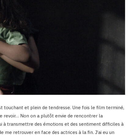
st touchant et plein de tendresse. Une fois le film terminé,
e le revoir… Non on a plutôt envie de rencontrer la
si à transmettre des émotions et des sentiment difficiles à
de me retrouver en face des actrices à la fin. J’ai eu un