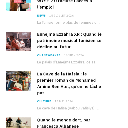
WYSE 2.0 facilite l’accès à
l’emploi
NEWS
15 JUILLET 2026
La Tunisie forme plus de femmes que d’hommes dans les filières scientifiques. Pourtant, pour beaucoup…
Ennejma Ezzahra XR : Quand le
patrimoine musical tunisien se
décline au futur
CHANT&DANSE
16 JUIN 2026
Le palais d’Ennejma Ezzahra, ce sanctuaire de la musique tunisienne et méditerranéenne construit par le…
La Cave de la Hafsia : le
premier roman de Mohamed
Amine Ben Hlel, qu’on ne lâche
pas
CULTURE
15 MAI 2026
Le cave de Hafisa (9abou 7afisiya), premier roman du journaliste tunisien Mohamed Amine Ben Hlel,…
Quand le monde dort, par
Francesca Albanese