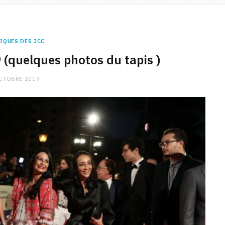
IQUES DES JCC
 (quelques photos du tapis )
CTOBRE 2019
CHARGE MENTALE
Stress après le travail :
comment relâcher la pression
9 JANVIER 2026