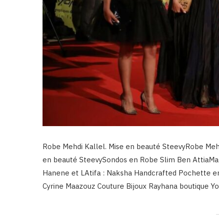
Robe Mehdi Kallel. Mise en beauté SteevyRobe Mehd
en beauté SteevySondos en Robe Slim Ben AttiaMal
Hanene et LAtifa : Naksha Handcrafted Pochette 
Cyrine Maazouz Couture Bijoux Rayhana boutique​ Y