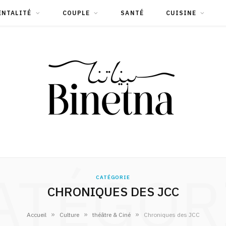
ENTALITÉ
COUPLE
SANTÉ
CUISINE
ATÉGOR
CATÉGORIE
CHRONIQUES DES JCC
»
»
»
Accueil
Culture
théâtre & Ciné
Chroniques des JCC