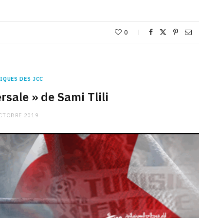
0
IQUES DES JCC
rsale » de Sami Tlili
CTOBRE 2019