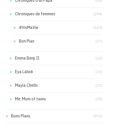
Chroniques d'un Papa
(50)
Chroniques de femmes
(294)
#VisMaVie
(165)
Bon Plan
(17)
Emma Benji II
(22)
Eya Labidi
(23)
Mayla Chelbi
(27)
Me, Mom of twins
(29)
Bons Plans
(476)