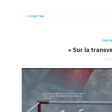
By
BINETNA
CHRON
« Sur la transve
22 O