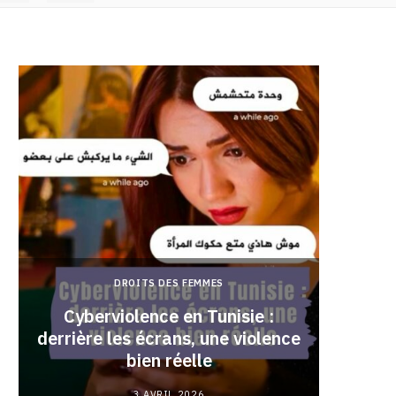
DROITS DES FEMMES
Cyberviolence en Tunisie :
derrière les écrans, une violence
Pourqu
bien réelle
3 AVRIL 2026