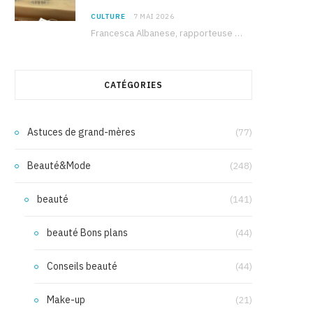
CULTURE
7 MAI 2026
Francesca Albanese, rapporteuse spéciale de l’ONU sur les territoires palestiniens occupés, était à Tunis pour…
CATÉGORIES
Astuces de grand-mères
(77)
Beauté&Mode
(248)
beauté
(141)
beauté Bons plans
(44)
Conseils beauté
(44)
Make-up
(21)