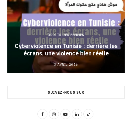
DROITS DES FEMMES
Cyberviolence en Tunisie : derrière les
écrans, une violence bien réelle
3 AVRIL 2026
SUIVEZ-NOUS SUR
F
I
Y
L
T
a
n
o
i
i