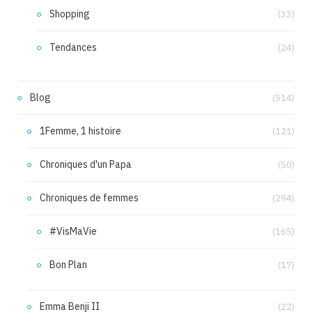
Shopping
(33)
Tendances
(24)
Blog
(514)
1Femme, 1 histoire
(121)
Chroniques d'un Papa
(50)
Chroniques de femmes
(294)
#VisMaVie
(165)
Bon Plan
(17)
Emma Benji II
(22)