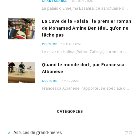
CHANT&DANSE
16 JUIN 2026
Le palais d’Ennejma Ezzahra, ce sanctuaire de la musique tunisienne et méditerranéenne construit par le…
La Cave de la Hafsia : le premier roman
de Mohamed Amine Ben Hlel, qu’on ne
lâche pas
CULTURE
15 MAI 2026
Le cave de Hafisa (9abou 7afisiya), premier roman du journaliste tunisien Mohamed Amine Ben Hlel,…
Quand le monde dort, par Francesca
Albanese
CULTURE
7 MAI 2026
Francesca Albanese, rapporteuse spéciale de l’ONU sur les territoires palestiniens occupés, était à Tunis pour…
CATÉGORIES
Astuces de grand-mères
(77)