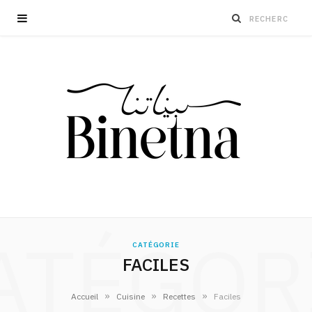
ATÉGOR
CATÉGORIE
FACILES
»
»
»
Accueil
Cuisine
Recettes
Faciles