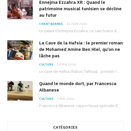
Ennejma Ezzahra XR : Quand le
patrimoine musical tunisien se décline
au futur
CHANT&DANSE
16 JUIN 2026
Le palais d’Ennejma Ezzahra, ce sanctuaire de la musique tunisienne et méditerranéenne construit par le…
La Cave de la Hafsia : le premier roman
de Mohamed Amine Ben Hlel, qu’on ne
lâche pas
CULTURE
15 MAI 2026
Le cave de Hafisa (9abou 7afisiya), premier roman du journaliste tunisien Mohamed Amine Ben Hlel,…
Quand le monde dort, par Francesca
Albanese
CULTURE
7 MAI 2026
Francesca Albanese, rapporteuse spéciale de l’ONU sur les territoires palestiniens occupés, était à Tunis pour…
CATÉGORIES