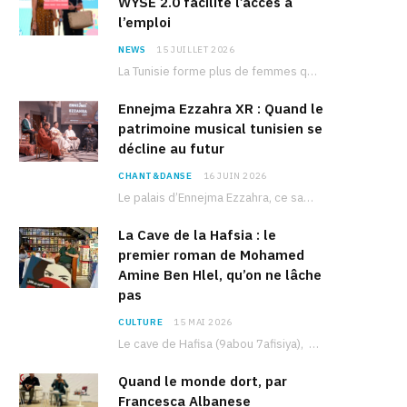
WYSE 2.0 facilite l’accès à
l’emploi
NEWS
15 JUILLET 2026
La Tunisie forme plus de femmes que d’hommes dans les filières scientifiques. Pourtant, pour beaucoup…
Ennejma Ezzahra XR : Quand le
patrimoine musical tunisien se
décline au futur
CHANT&DANSE
16 JUIN 2026
Le palais d’Ennejma Ezzahra, ce sanctuaire de la musique tunisienne et méditerranéenne construit par le…
La Cave de la Hafsia : le
premier roman de Mohamed
Amine Ben Hlel, qu’on ne lâche
pas
CULTURE
15 MAI 2026
Le cave de Hafisa (9abou 7afisiya), premier roman du journaliste tunisien Mohamed Amine Ben Hlel,…
Quand le monde dort, par
Francesca Albanese