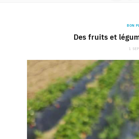
BON P
Des fruits et légum
1 SE