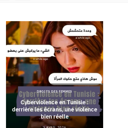
DROITS DES FEMMES
Cyberviolence en Tunisie :
derrière les écrans, une violence
Pourqu
bien réelle
3 AVRIL 2026