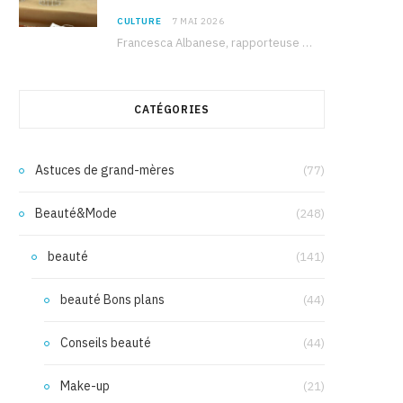
CULTURE
7 MAI 2026
Francesca Albanese, rapporteuse spéciale de l’ONU sur les territoires palestiniens occupés, était à Tunis pour…
CATÉGORIES
Astuces de grand-mères
(77)
Beauté&Mode
(248)
beauté
(141)
beauté Bons plans
(44)
Conseils beauté
(44)
Make-up
(21)