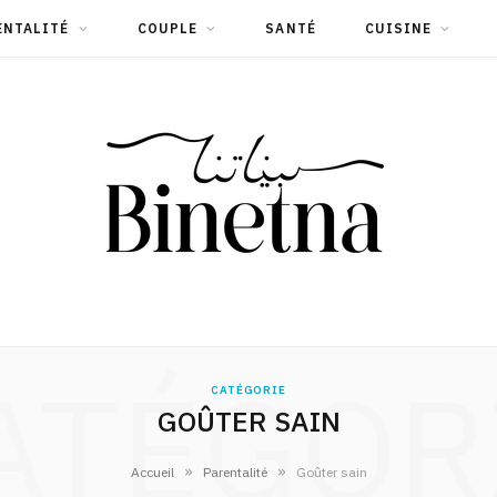
ENTALITÉ
COUPLE
SANTÉ
CUISINE
ATÉGOR
CATÉGORIE
GOÛTER SAIN
»
»
Accueil
Parentalité
Goûter sain