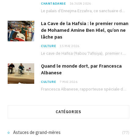
CHANT&DANSE
16 JUIN 2026
Le palais d’Ennejma Ezzahra, ce sanctuaire de la musique tunisienne et méditerranéenne construit par le…
La Cave de la Hafsia : le premier roman
de Mohamed Amine Ben Hlel, qu’on ne
lâche pas
CULTURE
15 MAI 2026
Le cave de Hafisa (9abou 7afisiya), premier roman du journaliste tunisien Mohamed Amine Ben Hlel,…
Quand le monde dort, par Francesca
Albanese
CULTURE
7 MAI 2026
Francesca Albanese, rapporteuse spéciale de l’ONU sur les territoires palestiniens occupés, était à Tunis pour…
CATÉGORIES
Astuces de grand-mères
(77)