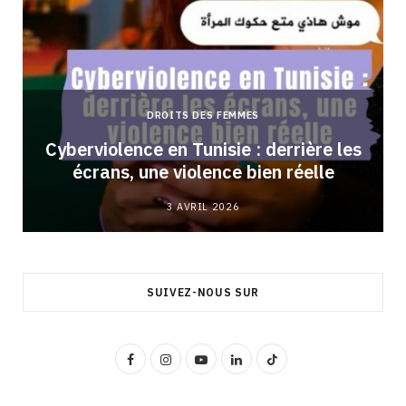
DROITS DES FEMMES
Cyberviolence en Tunisie : derrière les
écrans, une violence bien réelle
3 AVRIL 2026
SUIVEZ-NOUS SUR
F
I
Y
L
T
a
n
o
i
i