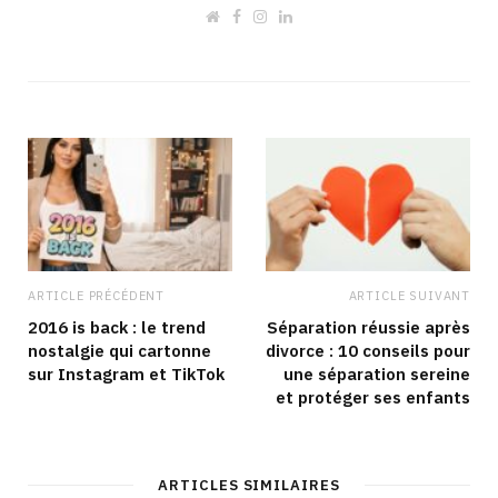
W
F
I
L
e
a
n
i
b
c
s
n
s
e
t
k
i
b
a
e
t
o
g
d
e
o
r
I
k
a
n
m
ARTICLE PRÉCÉDENT
ARTICLE SUIVANT
2016 is back : le trend
Séparation réussie après
nostalgie qui cartonne
divorce : 10 conseils pour
sur Instagram et TikTok
une séparation sereine
et protéger ses enfants
ARTICLES SIMILAIRES