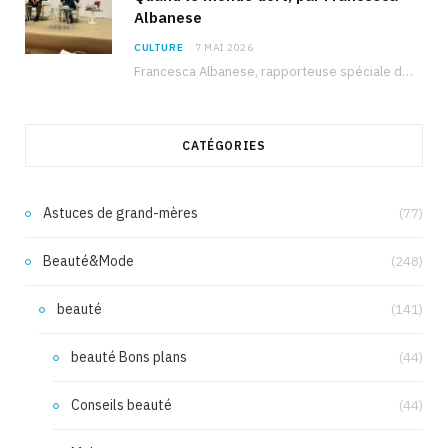
Albanese
CULTURE
7 MAI 2026
Francesca Albanese, rapporteuse spéciale de l’ONU sur les territoires palestiniens occupés, était à Tunis pour…
CATÉGORIES
Astuces de grand-mères
(77)
Beauté&Mode
(248)
beauté
(141)
beauté Bons plans
(44)
Conseils beauté
(44)