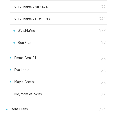
Chroniques d'un Papa
(50)
Chroniques de femmes
(294)
#VisMaVie
(165)
Bon Plan
(17)
Emma Benji II
(22)
Eya Labidi
(23)
Mayla Chelbi
(27)
Me, Mom of twins
(29)
Bons Plans
(476)