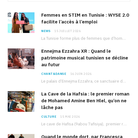
Femmes en STIM en Tunisie : WYSE 2.0
facilite l’accès à l’emploi
NEWS
15 JUILLET 2026
La Tunisie forme plus de femmes que d’hommes dans les filières scientifiques. Pourtant, pour beaucoup…
Ennejma Ezzahra XR : Quand le
patrimoine musical tunisien se décline
au futur
CHANT&DANSE
16 JUIN 2026
Le palais d’Ennejma Ezzahra, ce sanctuaire de la musique tunisienne et méditerranéenne construit par le…
La Cave de la Hafsia : le premier roman
de Mohamed Amine Ben Hlel, qu’on ne
lâche pas
CULTURE
15 MAI 2026
Le cave de Hafisa (9abou 7afisiya), premier roman du journaliste tunisien Mohamed Amine Ben Hlel,…
Quand le monde dort, par Francesca