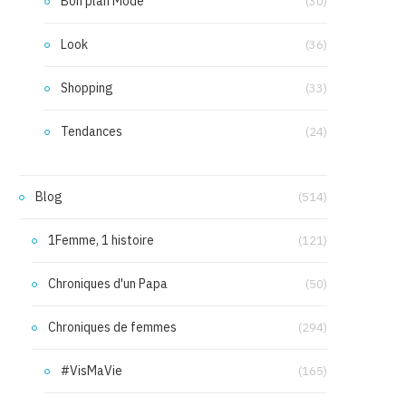
Bon plan Mode
(30)
Look
(36)
Shopping
(33)
Tendances
(24)
Blog
(514)
1Femme, 1 histoire
(121)
Chroniques d'un Papa
(50)
Chroniques de femmes
(294)
#VisMaVie
(165)