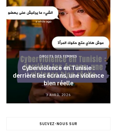
DROITS DES FEMMES
Cyberviolence en Tunisie :
derrière les écrans, une violence
Pourqu
bien réelle
3 AVRIL 2026
SUIVEZ-NOUS SUR