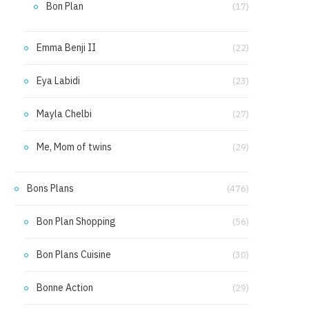
Bon Plan
(17)
Emma Benji II
(22)
Eya Labidi
(23)
Mayla Chelbi
(27)
Me, Mom of twins
(29)
Bons Plans
(476)
Bon Plan Shopping
(56)
Bon Plans Cuisine
(30)
Bonne Action
(29)