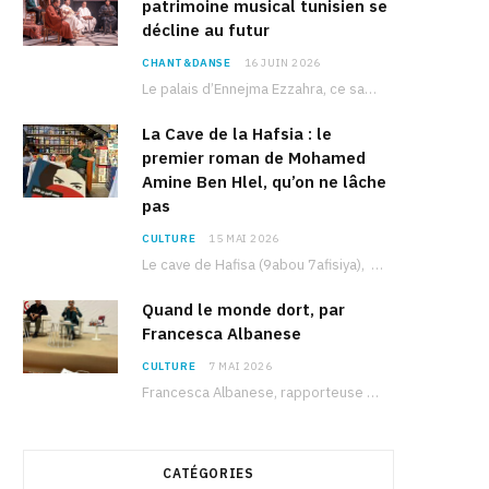
patrimoine musical tunisien se
décline au futur
CHANT&DANSE
16 JUIN 2026
Le palais d’Ennejma Ezzahra, ce sanctuaire de la musique tunisienne et méditerranéenne construit par le…
La Cave de la Hafsia : le
premier roman de Mohamed
Amine Ben Hlel, qu’on ne lâche
pas
CULTURE
15 MAI 2026
Le cave de Hafisa (9abou 7afisiya), premier roman du journaliste tunisien Mohamed Amine Ben Hlel,…
Quand le monde dort, par
Francesca Albanese
CULTURE
7 MAI 2026
Francesca Albanese, rapporteuse spéciale de l’ONU sur les territoires palestiniens occupés, était à Tunis pour…
CATÉGORIES