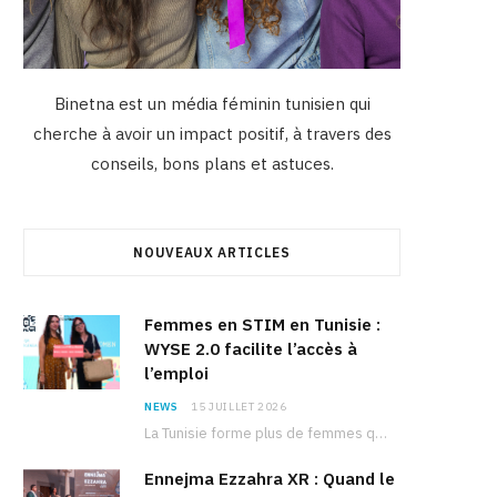
Binetna est un média féminin tunisien qui
cherche à avoir un impact positif, à travers des
conseils, bons plans et astuces.
NOUVEAUX ARTICLES
Femmes en STIM en Tunisie :
WYSE 2.0 facilite l’accès à
l’emploi
NEWS
15 JUILLET 2026
La Tunisie forme plus de femmes que d’hommes dans les filières scientifiques. Pourtant, pour beaucoup…
Ennejma Ezzahra XR : Quand le