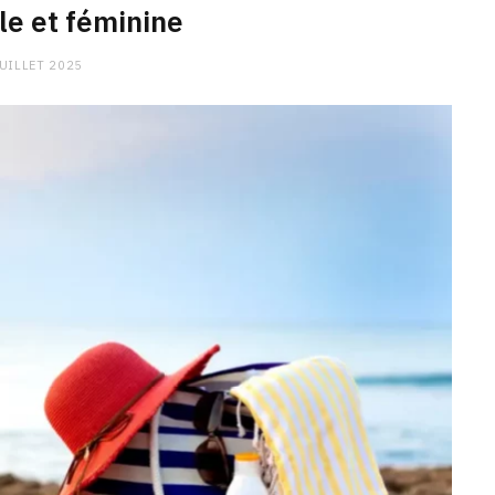
le et féminine
JUILLET 2025
CHARGE MENTALE
Stress après le travail :
comment relâcher la pression
9 JANVIER 2026