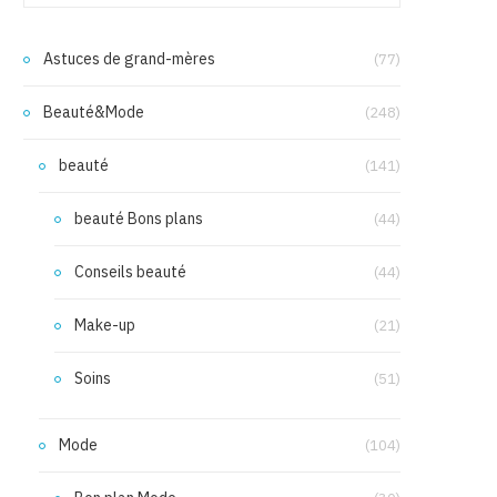
Astuces de grand-mères
(77)
Beauté&Mode
(248)
beauté
(141)
beauté Bons plans
(44)
Conseils beauté
(44)
Make-up
(21)
Soins
(51)
Mode
(104)