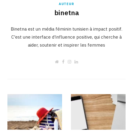
AUTEUR
binetna
Binetna est un média féminin tunisien à impact positif.
C'est une interface d'influence positive, qui cherche à
aider, soutenir et inspirer les femmes
W
F
I
L
e
a
n
i
b
c
s
n
s
e
t
k
i
b
a
e
t
o
g
d
e
o
r
I
k
a
n
m