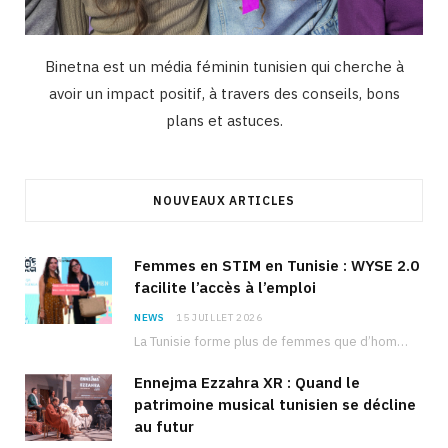
Binetna est un média féminin tunisien qui cherche à
avoir un impact positif, à travers des conseils, bons
plans et astuces.
NOUVEAUX ARTICLES
Femmes en STIM en Tunisie : WYSE 2.0
facilite l’accès à l’emploi
NEWS
15 JUILLET 2026
La Tunisie forme plus de femmes que d’hommes dans les filières scientifiques. Pourtant, pour beaucoup…
Ennejma Ezzahra XR : Quand le
patrimoine musical tunisien se décline
au futur