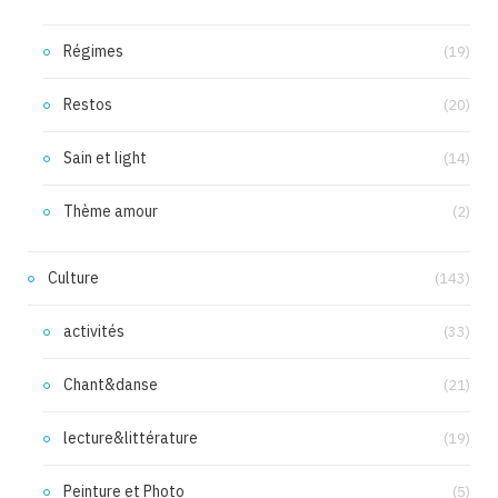
Régimes
(19)
Restos
(20)
Sain et light
(14)
Thème amour
(2)
Culture
(143)
activités
(33)
Chant&danse
(21)
lecture&littérature
(19)
Peinture et Photo
(5)