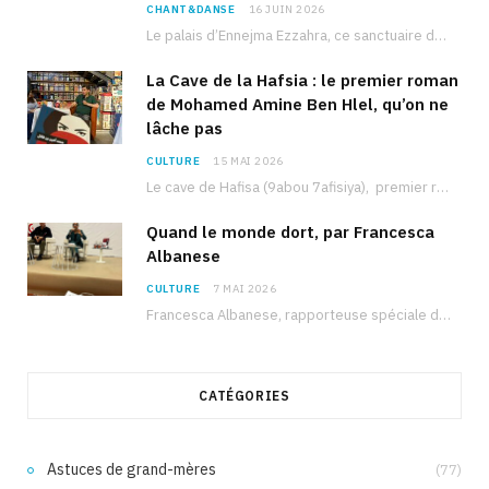
CHANT&DANSE
16 JUIN 2026
Le palais d’Ennejma Ezzahra, ce sanctuaire de la musique tunisienne et méditerranéenne construit par le…
La Cave de la Hafsia : le premier roman
de Mohamed Amine Ben Hlel, qu’on ne
lâche pas
CULTURE
15 MAI 2026
Le cave de Hafisa (9abou 7afisiya), premier roman du journaliste tunisien Mohamed Amine Ben Hlel,…
Quand le monde dort, par Francesca
Albanese
CULTURE
7 MAI 2026
Francesca Albanese, rapporteuse spéciale de l’ONU sur les territoires palestiniens occupés, était à Tunis pour…
CATÉGORIES
Astuces de grand-mères
(77)