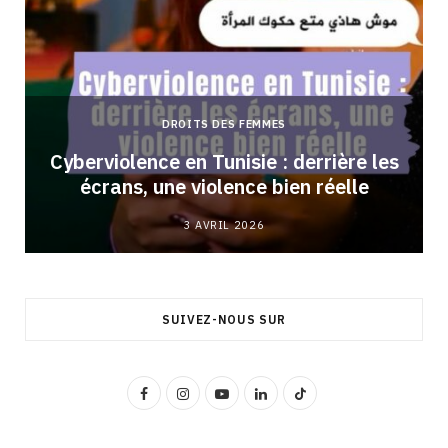
DROITS DES FEMMES
Cyberviolence en Tunisie : derrière les
écrans, une violence bien réelle
3 AVRIL 2026
SUIVEZ-NOUS SUR
F
I
Y
L
T
a
n
o
i
i