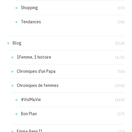
Shopping
(33)
Tendances
(24)
Blog
(514)
1Femme, 1 histoire
(121)
Chroniques d'un Papa
(50)
Chroniques de femmes
(294)
#VisMaVie
(165)
Bon Plan
(17)
Emma Benji II
(22)