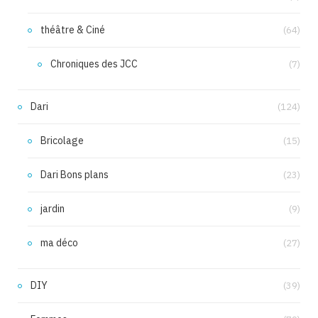
théâtre & Ciné
(64)
Chroniques des JCC
(7)
Dari
(124)
Bricolage
(15)
Dari Bons plans
(23)
jardin
(9)
ma déco
(27)
DIY
(39)