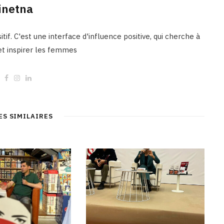
inetna
tif. C'est une interface d'influence positive, qui cherche à
 et inspirer les femmes
W
F
I
L
e
a
n
i
b
c
s
n
s
e
t
k
i
b
a
e
t
o
g
d
ES SIMILAIRES
e
o
r
I
k
a
n
m