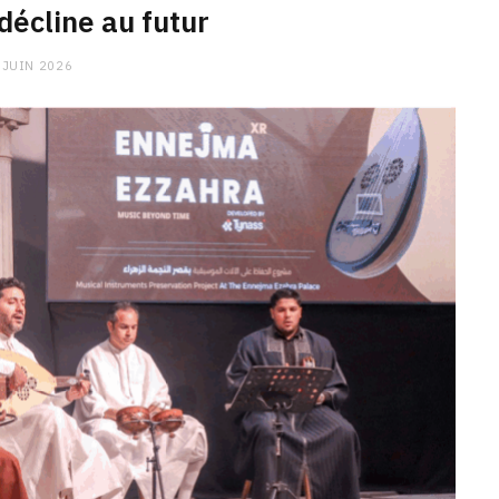
 décline au futur
 JUIN 2026
CHARGE MENTALE
Stress après le travail :
comment relâcher la pression
9 JANVIER 2026