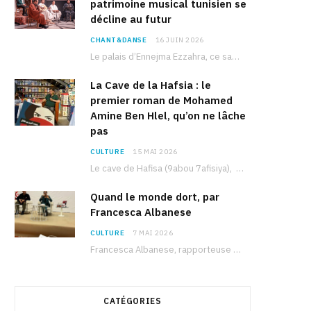
patrimoine musical tunisien se
décline au futur
CHANT&DANSE
16 JUIN 2026
Le palais d’Ennejma Ezzahra, ce sanctuaire de la musique tunisienne et méditerranéenne construit par le…
La Cave de la Hafsia : le
premier roman de Mohamed
Amine Ben Hlel, qu’on ne lâche
pas
CULTURE
15 MAI 2026
Le cave de Hafisa (9abou 7afisiya), premier roman du journaliste tunisien Mohamed Amine Ben Hlel,…
Quand le monde dort, par
Francesca Albanese
CULTURE
7 MAI 2026
Francesca Albanese, rapporteuse spéciale de l’ONU sur les territoires palestiniens occupés, était à Tunis pour…
CATÉGORIES