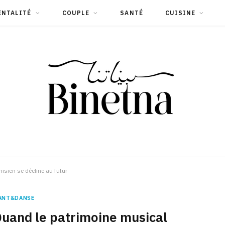
ENTALITÉ
COUPLE
SANTÉ
CUISINE
sien se décline au futur
ANT&DANSE
uand le patrimoine musical