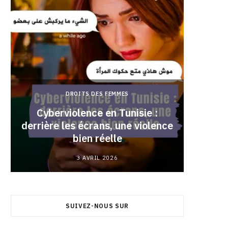
DROITS DES FEMMES
Cyberviolence en Tunisie :
derrière les écrans, une violence
Pourqu
bien réelle
3 AVRIL 2026
SUIVEZ-NOUS SUR