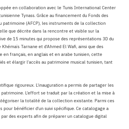
pée en collaboration avec le Tunis International Center
p tunisienne Tynass. Grâce au financement du Fonds des
 patrimoine (AFCP), les instruments de la collection
lle que décrite dans la rencontre et visible sur la
rsive de 15 minutes qui propose des représentations 3D du
 Khémaïs Tarnane et d’Ahmed El Wafi, ainsi que des
le en français, en anglais et en arabe tunisien, cette
s et élargir l’accès au patrimoine musical tunisien, tant
ntifique rigoureux. L’inauguration a permis de partager les
atrimoine. L’effort se traduit par la création et la mise à
égoriser la totalité de la collection existante. Parmi ces
és pour bénéficier d’un suivi spécifique. Ce catalogage a
par des experts afin de préparer un catalogue digital