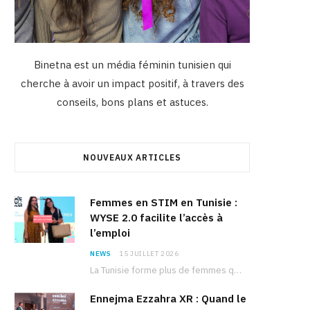
Binetna est un média féminin tunisien qui
cherche à avoir un impact positif, à travers des
conseils, bons plans et astuces.
NOUVEAUX ARTICLES
Femmes en STIM en Tunisie :
WYSE 2.0 facilite l’accès à
l’emploi
NEWS
15 JUILLET 2026
La Tunisie forme plus de femmes que d’hommes dans les filières scientifiques. Pourtant, pour beaucoup…
Ennejma Ezzahra XR : Quand le