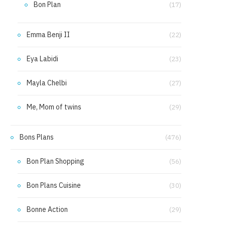
Bon Plan
(17)
Emma Benji II
(22)
Eya Labidi
(23)
Mayla Chelbi
(27)
Me, Mom of twins
(29)
Bons Plans
(476)
Bon Plan Shopping
(56)
Bon Plans Cuisine
(30)
Bonne Action
(29)