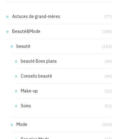
Astuces de grand-mères
(77)
Beauté&Mode
(248)
beauté
(141)
beauté Bons plans
(44)
Conseils beauté
(44)
Make-up
(21)
Soins
(51)
Mode
(104)