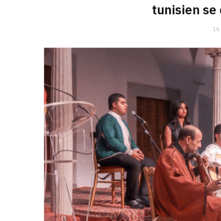
tunisien se
16