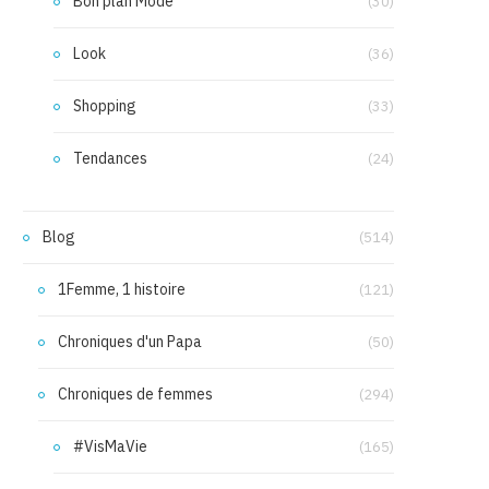
Bon plan Mode
(30)
Look
(36)
Shopping
(33)
Tendances
(24)
Blog
(514)
1Femme, 1 histoire
(121)
Chroniques d'un Papa
(50)
Chroniques de femmes
(294)
#VisMaVie
(165)