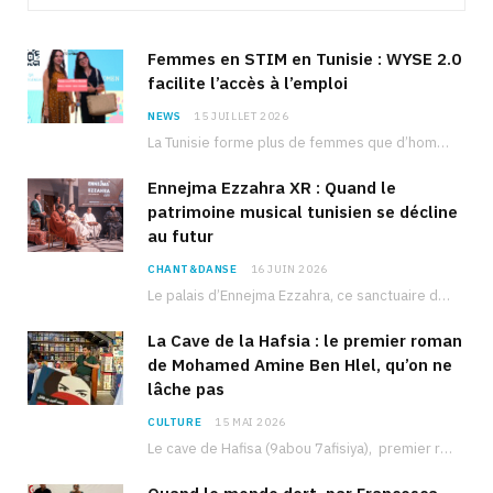
Femmes en STIM en Tunisie : WYSE 2.0
facilite l’accès à l’emploi
NEWS
15 JUILLET 2026
La Tunisie forme plus de femmes que d’hommes dans les filières scientifiques. Pourtant, pour beaucoup…
Ennejma Ezzahra XR : Quand le
patrimoine musical tunisien se décline
au futur
CHANT&DANSE
16 JUIN 2026
Le palais d’Ennejma Ezzahra, ce sanctuaire de la musique tunisienne et méditerranéenne construit par le…
La Cave de la Hafsia : le premier roman
de Mohamed Amine Ben Hlel, qu’on ne
lâche pas
CULTURE
15 MAI 2026
Le cave de Hafisa (9abou 7afisiya), premier roman du journaliste tunisien Mohamed Amine Ben Hlel,…