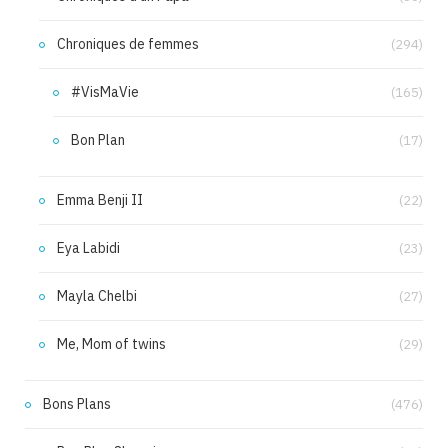
Chroniques de femmes
(294)
#VisMaVie
(165)
Bon Plan
(17)
Emma Benji II
(22)
Eya Labidi
(23)
Mayla Chelbi
(27)
Me, Mom of twins
(29)
Bons Plans
(476)