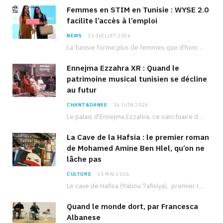
Femmes en STIM en Tunisie : WYSE 2.0
facilite l’accès à l’emploi
NEWS
15 JUILLET 2026
La Tunisie forme plus de femmes que d’hommes dans les filières scientifiques. Pourtant, pour beaucoup…
Ennejma Ezzahra XR : Quand le
patrimoine musical tunisien se décline
au futur
CHANT&DANSE
16 JUIN 2026
Le palais d’Ennejma Ezzahra, ce sanctuaire de la musique tunisienne et méditerranéenne construit par le…
La Cave de la Hafsia : le premier roman
de Mohamed Amine Ben Hlel, qu’on ne
lâche pas
CULTURE
15 MAI 2026
Le cave de Hafisa (9abou 7afisiya), premier roman du journaliste tunisien Mohamed Amine Ben Hlel,…
Quand le monde dort, par Francesca
Albanese