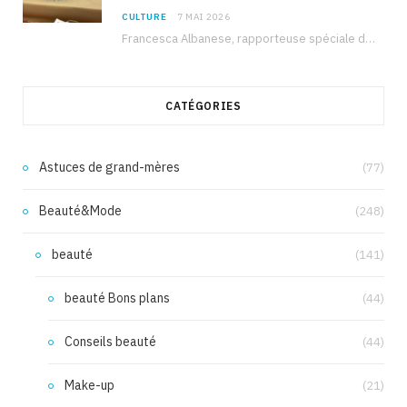
CULTURE
7 MAI 2026
Francesca Albanese, rapporteuse spéciale de l’ONU sur les territoires palestiniens occupés, était à Tunis pour…
CATÉGORIES
Astuces de grand-mères
(77)
Beauté&Mode
(248)
beauté
(141)
beauté Bons plans
(44)
Conseils beauté
(44)
Make-up
(21)