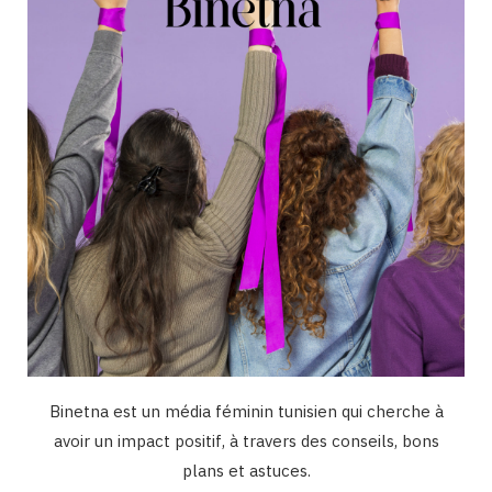
o
r
e
I
k
a
n
m
Binetna est un média féminin tunisien qui cherche à
avoir un impact positif, à travers des conseils, bons
plans et astuces.