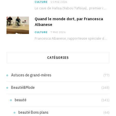
CULTURE
15 MAI 2026
Le cave de Hafisa (9abou 7afisiya), premier roman du journaliste tunisien Mohamed Amine Ben Hlel,…
Quand le monde dort, par Francesca
Albanese
CULTURE
7 MAI 2026
Francesca Albanese, rapporteuse spéciale de l’ONU sur les territoires palestiniens occupés, était à Tunis pour…
CATÉGORIES
Astuces de grand-mères
(77)
Beauté&Mode
(248)
beauté
(141)
beauté Bons plans
(44)