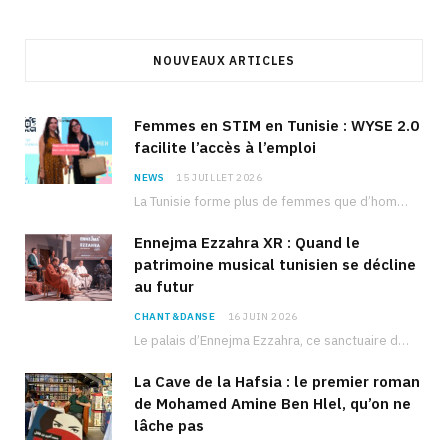
NOUVEAUX ARTICLES
Femmes en STIM en Tunisie : WYSE 2.0
facilite l’accès à l’emploi
NEWS
15 JUILLET 2026
La Tunisie forme plus de femmes que d’hommes dans les filières scientifiques. Pourtant, pour beaucoup…
Ennejma Ezzahra XR : Quand le
patrimoine musical tunisien se décline
au futur
CHANT&DANSE
16 JUIN 2026
Le palais d’Ennejma Ezzahra, ce sanctuaire de la musique tunisienne et méditerranéenne construit par le…
La Cave de la Hafsia : le premier roman
de Mohamed Amine Ben Hlel, qu’on ne
lâche pas