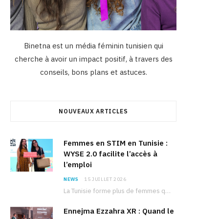
Binetna est un média féminin tunisien qui
cherche à avoir un impact positif, à travers des
conseils, bons plans et astuces.
NOUVEAUX ARTICLES
Femmes en STIM en Tunisie :
WYSE 2.0 facilite l’accès à
l’emploi
NEWS
15 JUILLET 2026
La Tunisie forme plus de femmes que d’hommes dans les filières scientifiques. Pourtant, pour beaucoup…
Ennejma Ezzahra XR : Quand le