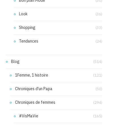
Bon plan Mode
(30)
Look
(36)
Shopping
(33)
Tendances
(24)
Blog
(514)
1Femme, 1 histoire
(121)
Chroniques d'un Papa
(50)
Chroniques de femmes
(294)
#VisMaVie
(165)