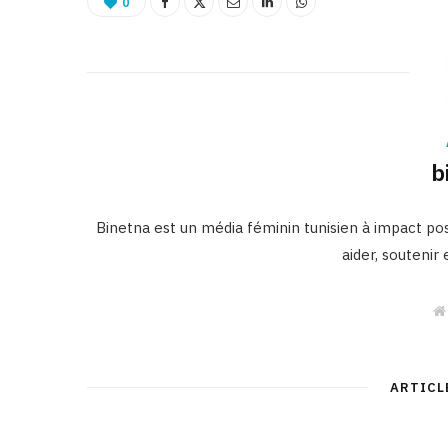
0
b
Binetna est un média féminin tunisien à impact posi
aider, soutenir
ARTICL