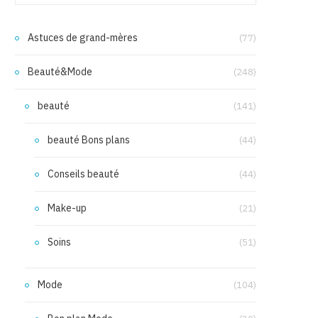
Astuces de grand-mères
(77)
Beauté&Mode
(248)
beauté
(141)
beauté Bons plans
(44)
Conseils beauté
(44)
Make-up
(21)
Soins
(51)
Mode
(104)