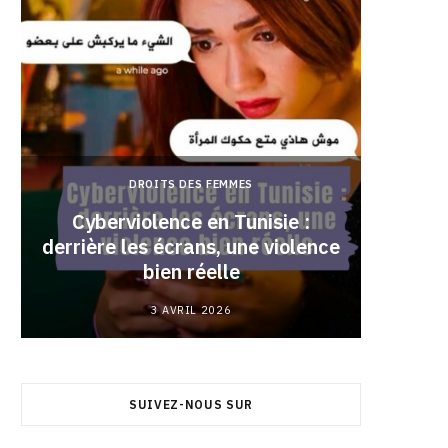
DROITS DES FEMMES
Cyberviolence en Tunisie :
derrière les écrans, une violence
Pourqu
bien réelle
3 AVRIL 2026
SUIVEZ-NOUS SUR