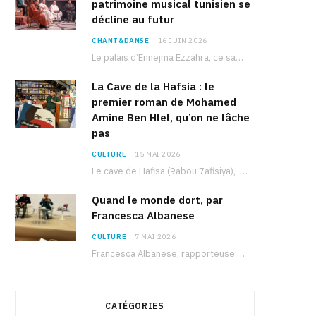
patrimoine musical tunisien se
décline au futur
CHANT&DANSE
16 JUIN 2026
Le palais d’Ennejma Ezzahra, ce sanctuaire de la musique tunisienne et méditerranéenne construit par le…
La Cave de la Hafsia : le
premier roman de Mohamed
Amine Ben Hlel, qu’on ne lâche
pas
CULTURE
15 MAI 2026
Le cave de Hafisa (9abou 7afisiya), premier roman du journaliste tunisien Mohamed Amine Ben Hlel,…
Quand le monde dort, par
Francesca Albanese
CULTURE
7 MAI 2026
Francesca Albanese, rapporteuse spéciale de l’ONU sur les territoires palestiniens occupés, était à Tunis pour…
CATÉGORIES