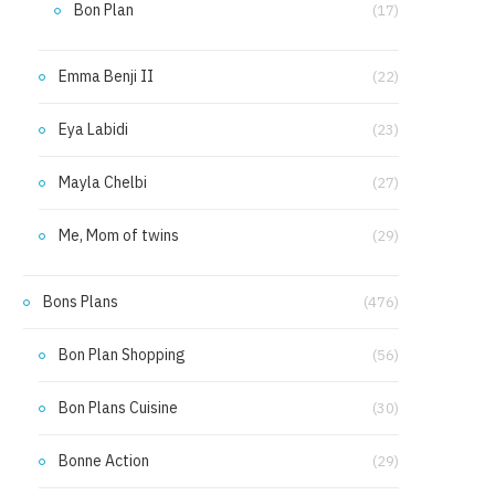
Bon Plan
(17)
Emma Benji II
(22)
Eya Labidi
(23)
Mayla Chelbi
(27)
Me, Mom of twins
(29)
Bons Plans
(476)
Bon Plan Shopping
(56)
Bon Plans Cuisine
(30)
Bonne Action
(29)