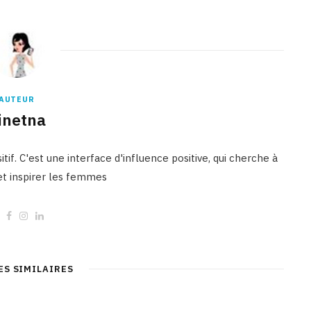
AUTEUR
inetna
tif. C'est une interface d'influence positive, qui cherche à
 et inspirer les femmes
W
F
I
L
e
a
n
i
b
c
s
n
s
e
t
k
i
b
a
e
t
o
g
d
ES SIMILAIRES
e
o
r
I
k
a
n
m