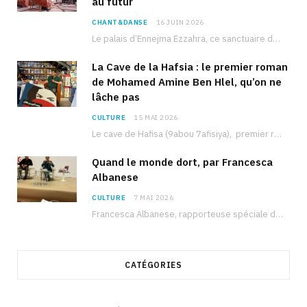
au futur
CHANT&DANSE
16 JUIN 2026
Le palais d’Ennejma Ezzahra, ce sanctuaire de la musique tunisienne et méditerranéenne construit par le…
La Cave de la Hafsia : le premier roman
de Mohamed Amine Ben Hlel, qu’on ne
lâche pas
CULTURE
15 MAI 2026
Le cave de Hafisa (9abou 7afisiya), premier roman du journaliste tunisien Mohamed Amine Ben Hlel,…
Quand le monde dort, par Francesca
Albanese
CULTURE
7 MAI 2026
Francesca Albanese, rapporteuse spéciale de l’ONU sur les territoires palestiniens occupés, était à Tunis pour…
CATÉGORIES