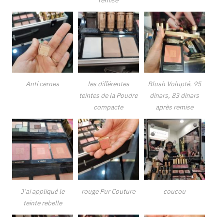
Anti cernes
les différentes
Blush Volupté. 95
teintes de la Poudre
dinars, 83 dinars
compacte
après remise
J’ai appliqué le
rouge Pur Couture
coucou
teinte rebelle