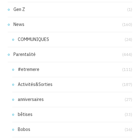
Gen Z
(1)
News
(160)
COMMUNIQUES
(24)
Parentalité
(444)
#etremere
(111)
Activités&Sorties
(187)
anniversaires
(27)
bêtises
(33)
Bobos
(16)