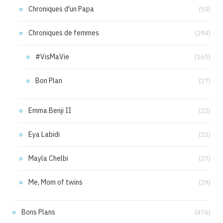
Chroniques d'un Papa
(50)
Chroniques de femmes
(294)
#VisMaVie
(165)
Bon Plan
(17)
Emma Benji II
(22)
Eya Labidi
(23)
Mayla Chelbi
(27)
Me, Mom of twins
(29)
Bons Plans
(476)