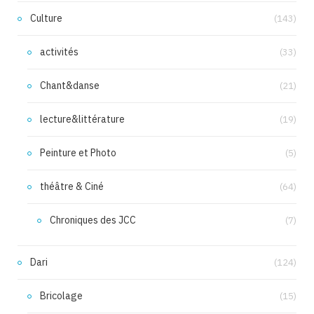
Culture
(143)
activités
(33)
Chant&danse
(21)
lecture&littérature
(19)
Peinture et Photo
(5)
théâtre & Ciné
(64)
Chroniques des JCC
(7)
Dari
(124)
Bricolage
(15)