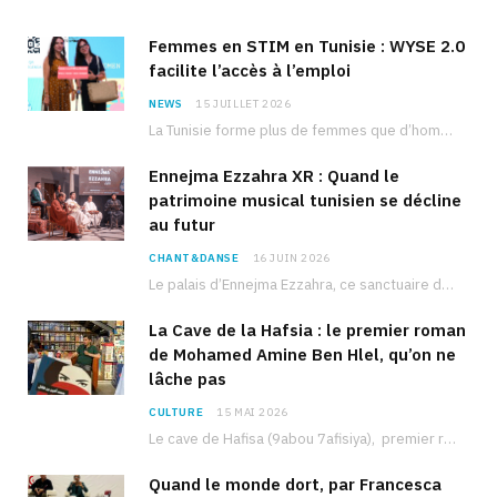
Femmes en STIM en Tunisie : WYSE 2.0
facilite l’accès à l’emploi
NEWS
15 JUILLET 2026
La Tunisie forme plus de femmes que d’hommes dans les filières scientifiques. Pourtant, pour beaucoup…
Ennejma Ezzahra XR : Quand le
patrimoine musical tunisien se décline
au futur
CHANT&DANSE
16 JUIN 2026
Le palais d’Ennejma Ezzahra, ce sanctuaire de la musique tunisienne et méditerranéenne construit par le…
La Cave de la Hafsia : le premier roman
de Mohamed Amine Ben Hlel, qu’on ne
lâche pas
CULTURE
15 MAI 2026
Le cave de Hafisa (9abou 7afisiya), premier roman du journaliste tunisien Mohamed Amine Ben Hlel,…
Quand le monde dort, par Francesca