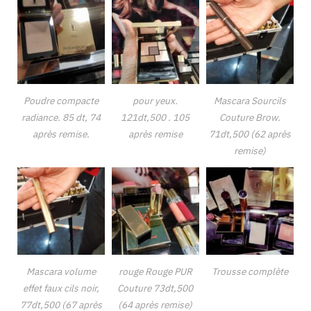
Poudre compacte
pour yeux.
Mascara Sourcils
radiance. 85 dt, 74
121dt,500 . 105
Couture Brow.
après remise.
après remise
71dt,500 (62 après
remise)
Mascara volume
rouge Rouge PUR
Trousse complète
effet faux cils noir,
Couture 73dt,500
77dt,500 (67 après
(64 après remise)