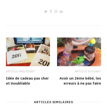
W
F
I
L
e
a
n
i
b
c
s
n
s
e
t
k
i
b
a
e
t
o
g
d
e
o
r
I
k
a
n
m
ARTICLE PRÉCÉDENT
ARTICLE SUIVANT
Idée de cadeau pas cher
Avoir un 2ème bébé, les
et inoubliable
erreurs à ne pas faire
ARTICLES SIMILAIRES