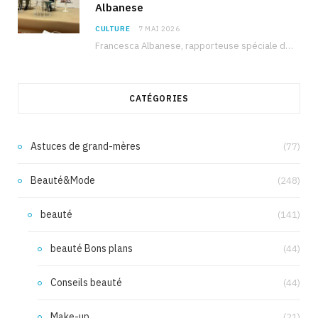
Albanese
CULTURE
7 MAI 2026
Francesca Albanese, rapporteuse spéciale de l’ONU sur les territoires palestiniens occupés, était à Tunis pour…
CATÉGORIES
Astuces de grand-mères
(77)
Beauté&Mode
(248)
beauté
(141)
beauté Bons plans
(44)
Conseils beauté
(44)
Make-up
(21)