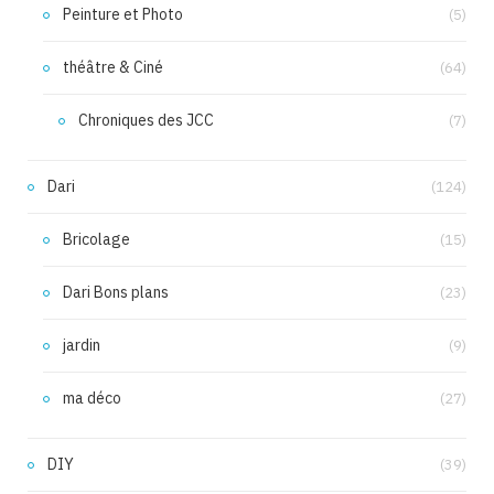
Peinture et Photo
(5)
théâtre & Ciné
(64)
Chroniques des JCC
(7)
Dari
(124)
Bricolage
(15)
Dari Bons plans
(23)
jardin
(9)
ma déco
(27)
DIY
(39)