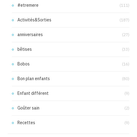
#etremere
(111)
Activités&Sorties
(187)
anniversaires
(27)
bêtises
(33)
Bobos
(16)
Bon plan enfants
(80)
Enfant différent
(9)
Goûter sain
(2)
Recettes
(9)