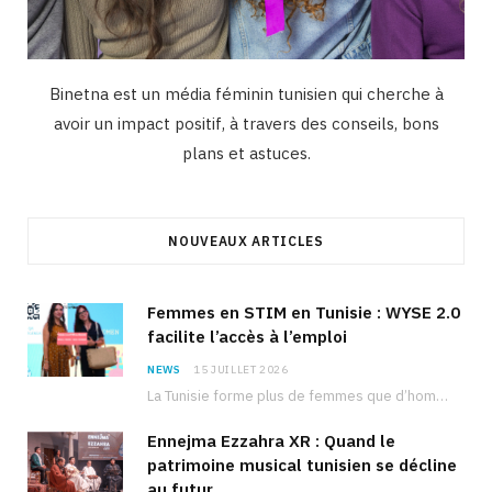
Binetna est un média féminin tunisien qui cherche à
avoir un impact positif, à travers des conseils, bons
plans et astuces.
NOUVEAUX ARTICLES
Femmes en STIM en Tunisie : WYSE 2.0
facilite l’accès à l’emploi
NEWS
15 JUILLET 2026
La Tunisie forme plus de femmes que d’hommes dans les filières scientifiques. Pourtant, pour beaucoup…
Ennejma Ezzahra XR : Quand le
patrimoine musical tunisien se décline
au futur