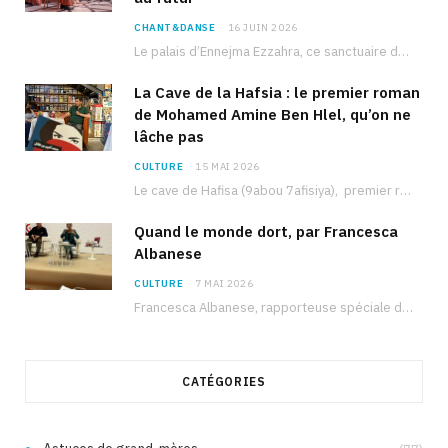
CHANT&DANSE
16 JUIN 2026
Le palais d’Ennejma Ezzahra, ce sanctuaire de la musique tunisienne et méditerranéenne construit par le…
La Cave de la Hafsia : le premier roman
de Mohamed Amine Ben Hlel, qu’on ne
lâche pas
CULTURE
15 MAI 2026
Le cave de Hafisa (9abou 7afisiya), premier roman du journaliste tunisien Mohamed Amine Ben Hlel,…
Quand le monde dort, par Francesca
Albanese
CULTURE
7 MAI 2026
Francesca Albanese, rapporteuse spéciale de l’ONU sur les territoires palestiniens occupés, était à Tunis pour…
CATÉGORIES