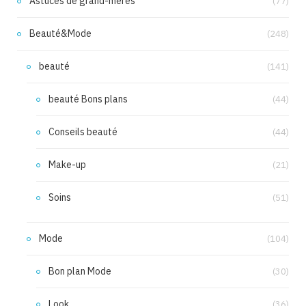
Astuces de grand-mères
(77)
Beauté&Mode
(248)
beauté
(141)
beauté Bons plans
(44)
Conseils beauté
(44)
Make-up
(21)
Soins
(51)
Mode
(104)
Bon plan Mode
(30)
Look
(36)