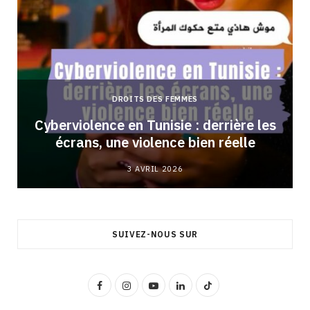
DROITS DES FEMMES
Cyberviolence en Tunisie : derrière les
écrans, une violence bien réelle
3 AVRIL 2026
SUIVEZ-NOUS SUR
F
I
Y
L
T
a
n
o
i
i