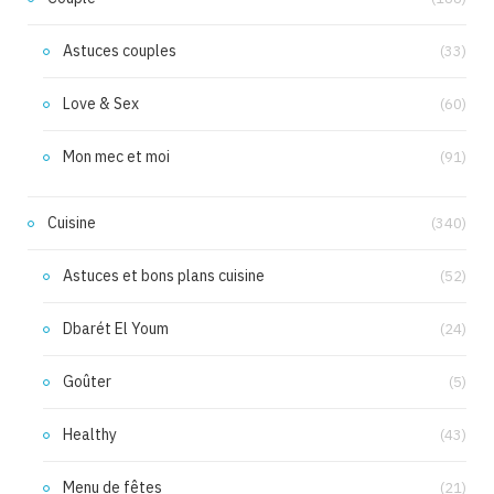
Astuces couples
(33)
Love & Sex
(60)
Mon mec et moi
(91)
Cuisine
(340)
Astuces et bons plans cuisine
(52)
Dbarét El Youm
(24)
Goûter
(5)
Healthy
(43)
Menu de fêtes
(21)