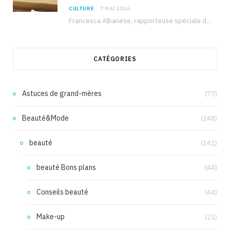
CULTURE
7 MAI 2026
Francesca Albanese, rapporteuse spéciale de l’ONU sur les territoires palestiniens occupés, était à Tunis pour…
CATÉGORIES
Astuces de grand-mères
(77)
Beauté&Mode
(248)
beauté
(141)
beauté Bons plans
(44)
Conseils beauté
(44)
Make-up
(21)