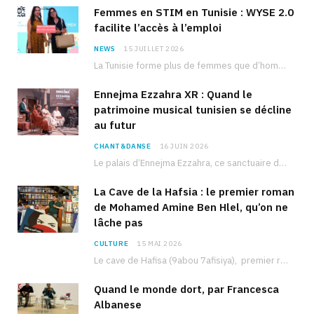
Femmes en STIM en Tunisie : WYSE 2.0
facilite l’accès à l’emploi
NEWS
15 JUILLET 2026
La Tunisie forme plus de femmes que d’hommes dans les filières scientifiques. Pourtant, pour beaucoup…
Ennejma Ezzahra XR : Quand le
patrimoine musical tunisien se décline
au futur
CHANT&DANSE
16 JUIN 2026
Le palais d’Ennejma Ezzahra, ce sanctuaire de la musique tunisienne et méditerranéenne construit par le…
La Cave de la Hafsia : le premier roman
de Mohamed Amine Ben Hlel, qu’on ne
lâche pas
CULTURE
15 MAI 2026
Le cave de Hafisa (9abou 7afisiya), premier roman du journaliste tunisien Mohamed Amine Ben Hlel,…
Quand le monde dort, par Francesca
Albanese