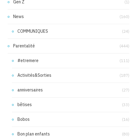
Gen Z
(1)
News
(160)
COMMUNIQUES
(24)
Parentalité
(444)
#etremere
(111)
Activités&Sorties
(187)
anniversaires
(27)
bêtises
(33)
Bobos
(16)
Bon plan enfants
(80)