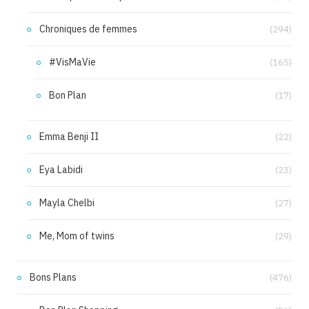
Chroniques de femmes
(294)
#VisMaVie
(165)
Bon Plan
(17)
Emma Benji II
(22)
Eya Labidi
(23)
Mayla Chelbi
(27)
Me, Mom of twins
(29)
Bons Plans
(476)