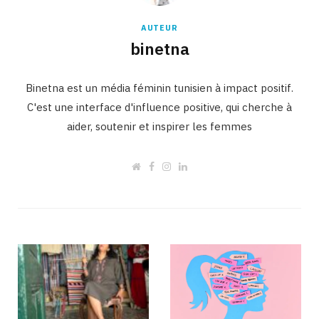
AUTEUR
binetna
Binetna est un média féminin tunisien à impact positif.
C'est une interface d'influence positive, qui cherche à
aider, soutenir et inspirer les femmes
W
F
I
L
e
a
n
i
b
c
s
n
s
e
t
k
i
b
a
e
t
o
g
d
e
o
r
I
k
a
n
m