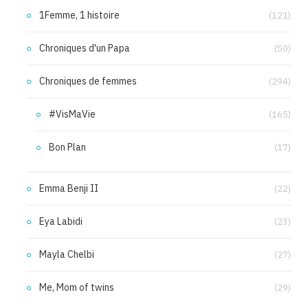
1Femme, 1 histoire
(121)
Chroniques d'un Papa
(50)
Chroniques de femmes
(294)
#VisMaVie
(165)
Bon Plan
(17)
Emma Benji II
(22)
Eya Labidi
(23)
Mayla Chelbi
(27)
Me, Mom of twins
(29)