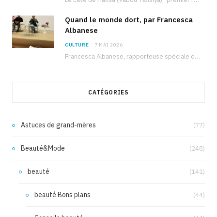
Quand le monde dort, par Francesca
Albanese
CULTURE
7 MAI 2026
Francesca Albanese, rapporteuse spéciale de l’ONU sur les territoires palestiniens occupés, était à Tunis pour…
CATÉGORIES
Astuces de grand-mères
(77)
Beauté&Mode
(248)
beauté
(141)
beauté Bons plans
(44)