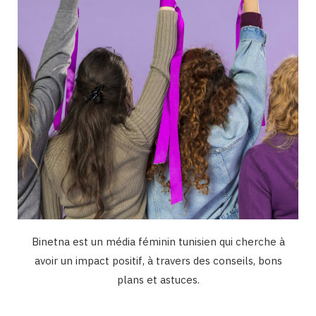
k
a
n
m
Binetna est un média féminin tunisien qui cherche à
avoir un impact positif, à travers des conseils, bons
plans et astuces.