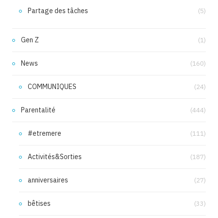
Partage des tâches
(5)
Gen Z
(1)
News
(160)
COMMUNIQUES
(24)
Parentalité
(444)
#etremere
(111)
Activités&Sorties
(187)
anniversaires
(27)
bêtises
(33)