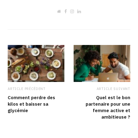
W
F
I
L
e
a
n
i
b
c
s
n
s
e
t
k
i
b
a
e
t
o
g
d
e
o
r
I
k
a
n
m
ARTICLE PRÉCÉDENT
ARTICLE SUIVANT
Comment perdre des
Quel est le bon
kilos et baisser sa
partenaire pour une
glycémie
femme active et
ambitieuse ?