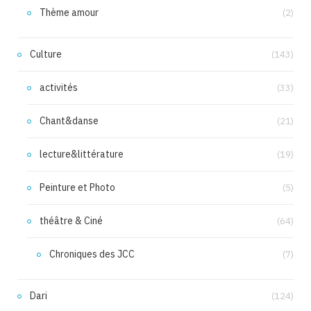
Thème amour
(2)
Culture
(143)
activités
(33)
Chant&danse
(21)
lecture&littérature
(19)
Peinture et Photo
(5)
théâtre & Ciné
(64)
Chroniques des JCC
(7)
Dari
(124)