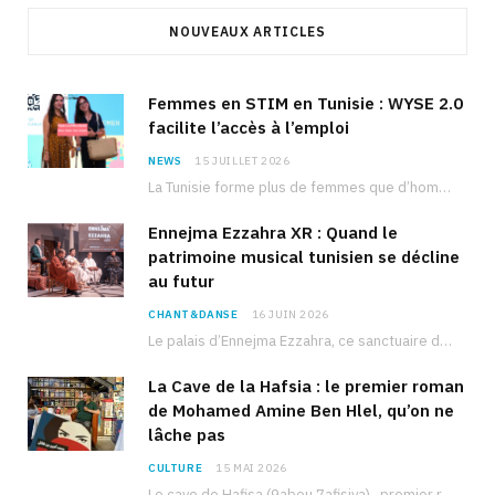
NOUVEAUX ARTICLES
Femmes en STIM en Tunisie : WYSE 2.0
facilite l’accès à l’emploi
NEWS
15 JUILLET 2026
La Tunisie forme plus de femmes que d’hommes dans les filières scientifiques. Pourtant, pour beaucoup…
Ennejma Ezzahra XR : Quand le
patrimoine musical tunisien se décline
au futur
CHANT&DANSE
16 JUIN 2026
Le palais d’Ennejma Ezzahra, ce sanctuaire de la musique tunisienne et méditerranéenne construit par le…
La Cave de la Hafsia : le premier roman
de Mohamed Amine Ben Hlel, qu’on ne
lâche pas
CULTURE
15 MAI 2026
Le cave de Hafisa (9abou 7afisiya), premier roman du journaliste tunisien Mohamed Amine Ben Hlel,…