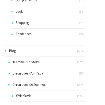
Bon plan Mode
(30)
Look
(36)
Shopping
(33)
Tendances
(24)
Blog
(514)
1Femme, 1 histoire
(121)
Chroniques d'un Papa
(50)
Chroniques de femmes
(294)
#VisMaVie
(165)