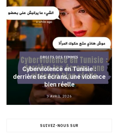
DROITS DES FEMMES
Cyberviolence en Tunisie :
derrière les écrans, une violence
Pourqu
bien réelle
3 AVRIL 2026
SUIVEZ-NOUS SUR