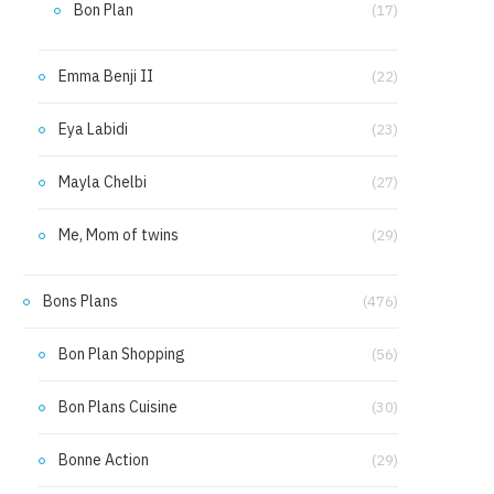
Bon Plan
(17)
Emma Benji II
(22)
Eya Labidi
(23)
Mayla Chelbi
(27)
Me, Mom of twins
(29)
Bons Plans
(476)
Bon Plan Shopping
(56)
Bon Plans Cuisine
(30)
Bonne Action
(29)