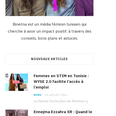
Binetna est un média féminin tunisien qui
cherche à avoir un impact positif, à travers des
conseils, bons plans et astuces.
NOUVEAUX ARTICLES
Femmes en STIM en Tunisie :
WYSE 2.0 facilite l’accès à
l’emploi
NEWS
15 JUILLET 2026
La Tunisie forme plus de femmes que d’hommes dans les filières scientifiques. Pourtant, pour beaucoup…
Ennejma Ezzahra XR : Quand le