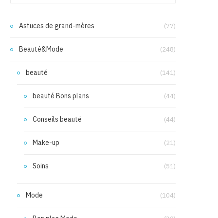
Astuces de grand-mères
(77)
Beauté&Mode
(248)
beauté
(141)
beauté Bons plans
(44)
Conseils beauté
(44)
Make-up
(21)
Soins
(51)
Mode
(104)