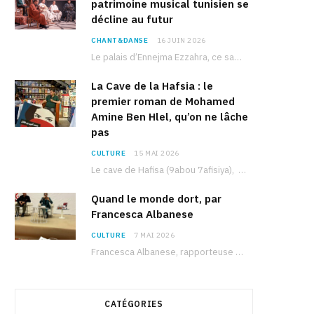
patrimoine musical tunisien se
décline au futur
CHANT&DANSE
16 JUIN 2026
Le palais d’Ennejma Ezzahra, ce sanctuaire de la musique tunisienne et méditerranéenne construit par le…
La Cave de la Hafsia : le
premier roman de Mohamed
Amine Ben Hlel, qu’on ne lâche
pas
CULTURE
15 MAI 2026
Le cave de Hafisa (9abou 7afisiya), premier roman du journaliste tunisien Mohamed Amine Ben Hlel,…
Quand le monde dort, par
Francesca Albanese
CULTURE
7 MAI 2026
Francesca Albanese, rapporteuse spéciale de l’ONU sur les territoires palestiniens occupés, était à Tunis pour…
CATÉGORIES