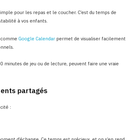
imple pour les repas et le coucher. C’est du temps de
tabilité à vos enfants.
agé comme
Google Calendar
permet de visualiser facilement
onnels.
minutes de jeu ou de lecture, peuvent faire une vraie
ments partagés
ité :
moment d’échange. Ce temps est précieux, et on s’en rend