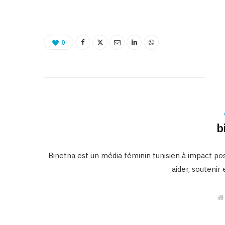
0
b
Binetna est un média féminin tunisien à impact posi
aider, soutenir