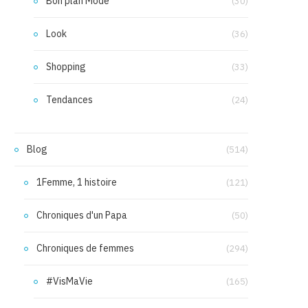
Bon plan Mode
(30)
Look
(36)
Shopping
(33)
Tendances
(24)
Blog
(514)
1Femme, 1 histoire
(121)
Chroniques d'un Papa
(50)
Chroniques de femmes
(294)
#VisMaVie
(165)