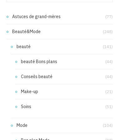
Astuces de grand-mères
(77)
Beauté&Mode
(248)
beauté
(141)
beauté Bons plans
(44)
Conseils beauté
(44)
Make-up
(21)
Soins
(51)
Mode
(104)