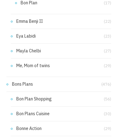
Bon Plan
(17)
Emma Benji II
(22)
Eya Labidi
(23)
Mayla Chelbi
(27)
Me, Mom of twins
(29)
Bons Plans
(476)
Bon Plan Shopping
(56)
Bon Plans Cuisine
(30)
Bonne Action
(29)