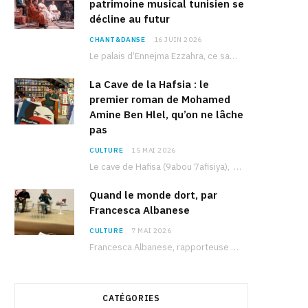
patrimoine musical tunisien se
décline au futur
CHANT&DANSE
16 JUIN 2026
Le palais d’Ennejma Ezzahra, ce sanctuaire de la musique tunisienne et méditerranéenne construit par le…
La Cave de la Hafsia : le
premier roman de Mohamed
Amine Ben Hlel, qu’on ne lâche
pas
CULTURE
15 MAI 2026
Le cave de Hafisa (9abou 7afisiya), premier roman du journaliste tunisien Mohamed Amine Ben Hlel,…
Quand le monde dort, par
Francesca Albanese
CULTURE
7 MAI 2026
Francesca Albanese, rapporteuse spéciale de l’ONU sur les territoires palestiniens occupés, était à Tunis pour…
CATÉGORIES