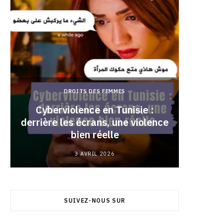
DROITS DES FEMMES
Cyberviolence en Tunisie :
derrière les écrans, une violence
Pourqu
bien réelle
3 AVRIL 2026
SUIVEZ-NOUS SUR