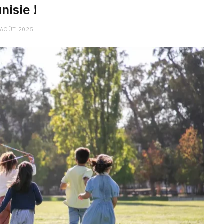
nisie !
 AOÛT 2025
CHARGE MENTALE
Stress après le travail :
comment relâcher la pression
9 JANVIER 2026