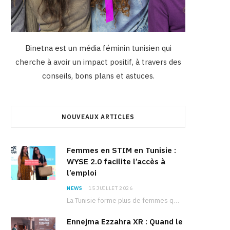
Binetna est un média féminin tunisien qui
cherche à avoir un impact positif, à travers des
conseils, bons plans et astuces.
NOUVEAUX ARTICLES
Femmes en STIM en Tunisie :
WYSE 2.0 facilite l’accès à
l’emploi
NEWS
15 JUILLET 2026
La Tunisie forme plus de femmes que d’hommes dans les filières scientifiques. Pourtant, pour beaucoup…
Ennejma Ezzahra XR : Quand le