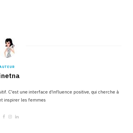
AUTEUR
inetna
tif. C'est une interface d'influence positive, qui cherche à
 et inspirer les femmes
W
F
I
L
e
a
n
i
b
c
s
n
s
e
t
k
i
b
a
e