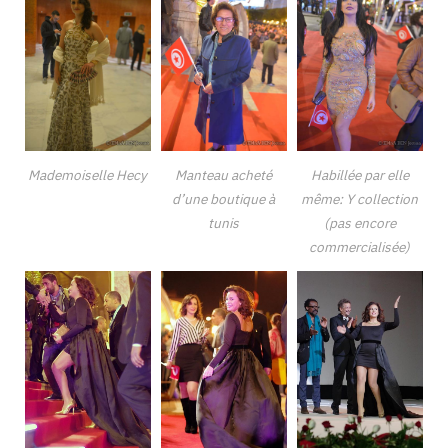
Mademoiselle Hecy
Manteau acheté
Habillée par elle
d’une boutique à
même: Y collection
tunis
(pas encore
commercialisée)