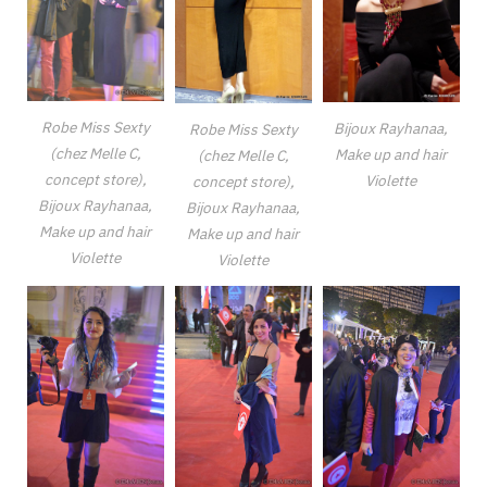
Robe Miss Sexty
Bijoux Rayhanaa,
Robe Miss Sexty
(chez Melle C,
Make up and hair
(chez Melle C,
concept store),
Violette
concept store),
Bijoux Rayhanaa,
Bijoux Rayhanaa,
Make up and hair
Make up and hair
Violette
Violette