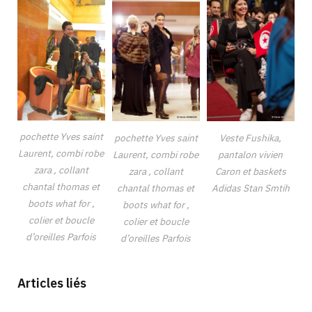
pochette Yves saint
pochette Yves saint
Veste Fushika,
Laurent, combi robe
Laurent, combi robe
pantalon vivien
zara , collant
zara , collant
Caron et baskets
chantal thomas et
chantal thomas et
Adidas Stan Smtih
boots what for ,
boots what for ,
colier et boucle
colier et boucle
d’oreilles Parfois
d’oreilles Parfois
Articles liés