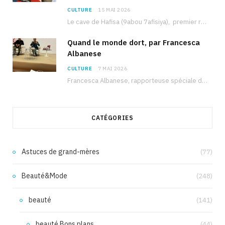
CULTURE
15 MAI 2026
Le cave de Hafisa (9abou 7afisiya), premier roman du journaliste tunisien Mohamed Amine Ben Hlel,…
Quand le monde dort, par Francesca
Albanese
CULTURE
7 MAI 2026
Francesca Albanese, rapporteuse spéciale de l’ONU sur les territoires palestiniens occupés, était à Tunis pour…
CATÉGORIES
Astuces de grand-mères
(77)
Beauté&Mode
(248)
beauté
(141)
beauté Bons plans
(44)