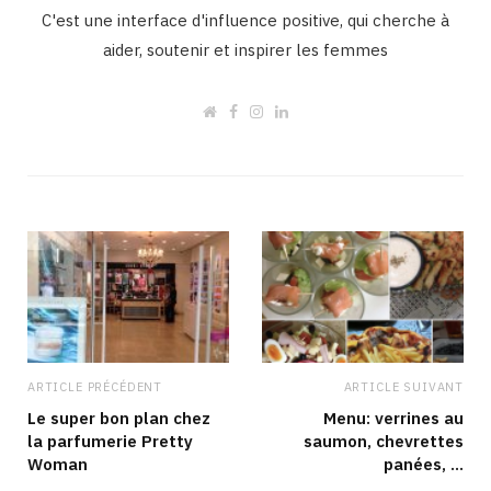
C'est une interface d'influence positive, qui cherche à
aider, soutenir et inspirer les femmes
W
F
I
L
e
a
n
i
b
c
s
n
s
e
t
k
i
b
a
e
t
o
g
d
e
o
r
I
k
a
n
m
ARTICLE PRÉCÉDENT
ARTICLE SUIVANT
Le super bon plan chez
Menu: verrines au
la parfumerie Pretty
saumon, chevrettes
Woman
panées, …