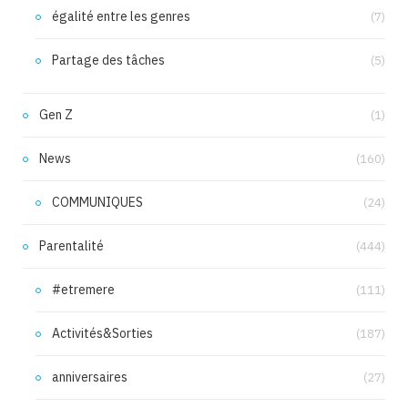
égalité entre les genres
(7)
Partage des tâches
(5)
Gen Z
(1)
News
(160)
COMMUNIQUES
(24)
Parentalité
(444)
#etremere
(111)
Activités&Sorties
(187)
anniversaires
(27)