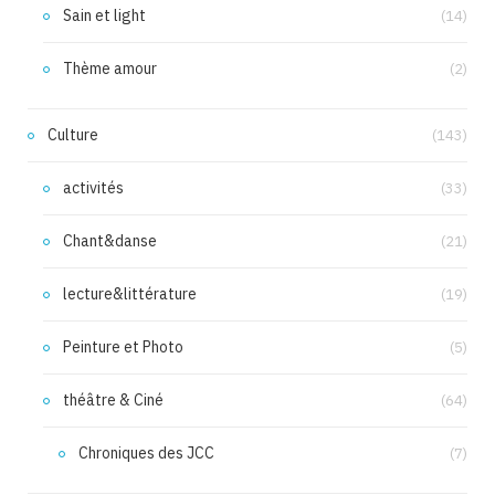
Sain et light
(14)
Thème amour
(2)
Culture
(143)
activités
(33)
Chant&danse
(21)
lecture&littérature
(19)
Peinture et Photo
(5)
théâtre & Ciné
(64)
Chroniques des JCC
(7)