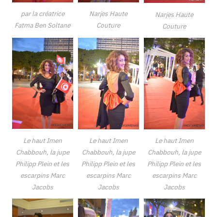
par la créatrice
Narjes Haute
Narjes Haute
Fatma Ben Soltane
Couture
Couture
Le haut Imen
Le haut Imen
Le haut Imen
Chabbouh, la jupe
Chabbouh, la jupe
Chabbouh, la jupe
Philipp Plein et les
Philipp Plein et les
Philipp Plein et les
escarpins Marc
escarpins Marc
escarpins Marc
Jacobs
Jacobs
Jacobs