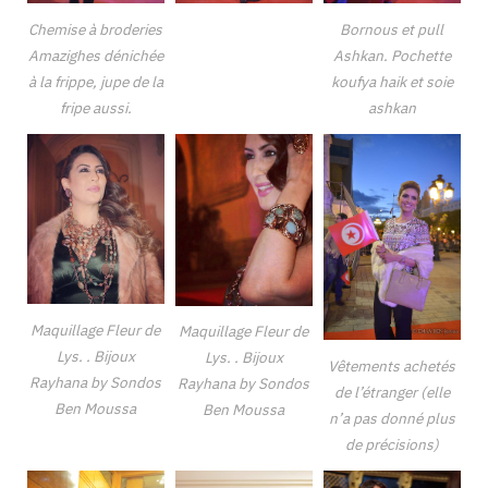
Chemise à broderies
Bornous et pull
Amazighes dénichée
Ashkan. Pochette
à la frippe, jupe de la
koufya haik et soie
fripe aussi.
ashkan
Maquillage Fleur de
Maquillage Fleur de
Lys. . Bijoux
Lys. . Bijoux
Vêtements achetés
Rayhana by Sondos
Rayhana by Sondos
de l’étranger (elle
Ben Moussa
Ben Moussa
n’a pas donné plus
de précisions)