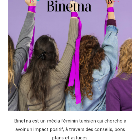
o
r
e
I
k
a
n
m
Binetna est un média féminin tunisien qui cherche à
avoir un impact positif, à travers des conseils, bons
plans et astuces.