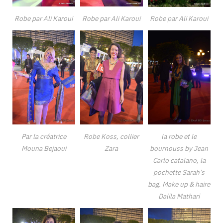
Robe par Ali Karoui
Robe par Ali Karoui
Robe par Ali Karoui
Par la créatrice
Robe Koss, collier
la robe et le
Mouna Bejaoui
Zara
bournouss by Jean
Carlo catalano, la
pochette Sarah’s
bag. Make up & haire
Dalila Mathari