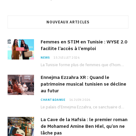
NOUVEAUX ARTICLES
Femmes en STIM en Tunisie : WYSE 2.0
facilite l’accès à l’emploi
NEWS
15 JUILLET 2026
La Tunisie forme plus de femmes que d’hommes dans les filières scientifiques. Pourtant, pour beaucoup…
Ennejma Ezzahra XR : Quand le
patrimoine musical tunisien se décline
au futur
CHANT&DANSE
16 JUIN 2026
Le palais d’Ennejma Ezzahra, ce sanctuaire de la musique tunisienne et méditerranéenne construit par le…
La Cave de la Hafsia : le premier roman
de Mohamed Amine Ben Hlel, qu’on ne
lâche pas