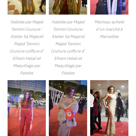
Habilée par Majed
Habilée par Majed
Manteau acheté
Temimi Couture :
Temimi Couture:
d’un marché à
Atelier Sa Majesté
Atelier Sa Majesté
Marseilles
Majed Temimi
Majed Temimi
Couture coiffure d’
Couture coiffure d’
Elhem Helali et
Elhem Helali et
Maquillage par
Maquillage par
Fatales
Fatales