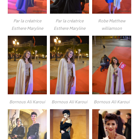
Par la créatrice
Par la créatrice
Robe Matthew
Esthere Maryline
Esthere Maryline
williamson
Bornous Ali Karoui
Bornous Ali Karoui
Bornous Ali Karoui