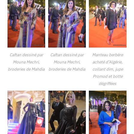
Caftan dessiné par
Caftan dessiné par
Manteau berbère
Mouna Mechri,
Mouna Mechri,
acheté d’Algérie,
broderies de Mahdia
broderies de Mahdia
collant dim, jupe
Promod et botte
dégriffées