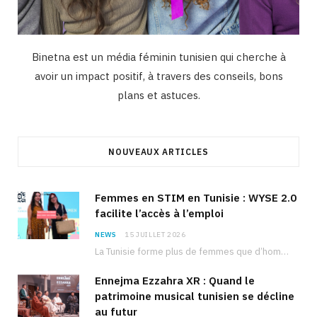
Binetna est un média féminin tunisien qui cherche à
avoir un impact positif, à travers des conseils, bons
plans et astuces.
NOUVEAUX ARTICLES
Femmes en STIM en Tunisie : WYSE 2.0
facilite l’accès à l’emploi
NEWS
15 JUILLET 2026
La Tunisie forme plus de femmes que d’hommes dans les filières scientifiques. Pourtant, pour beaucoup…
Ennejma Ezzahra XR : Quand le
patrimoine musical tunisien se décline
au futur