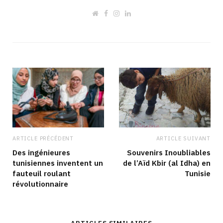
W
F
I
L
e
a
n
i
b
c
s
n
s
e
t
k
i
b
a
e
t
o
g
d
e
o
r
I
k
a
n
m
ARTICLE PRÉCÉDENT
ARTICLE SUIVANT
Des ingénieures
Souvenirs Inoubliables
tunisiennes inventent un
de l’Aïd Kbir (al Idha) en
fauteuil roulant
Tunisie
révolutionnaire