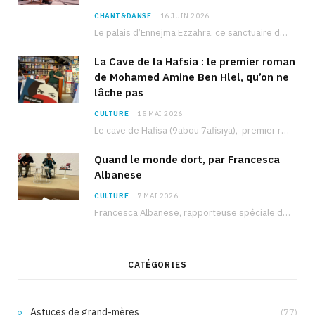
CHANT&DANSE
16 JUIN 2026
Le palais d’Ennejma Ezzahra, ce sanctuaire de la musique tunisienne et méditerranéenne construit par le…
La Cave de la Hafsia : le premier roman
de Mohamed Amine Ben Hlel, qu’on ne
lâche pas
CULTURE
15 MAI 2026
Le cave de Hafisa (9abou 7afisiya), premier roman du journaliste tunisien Mohamed Amine Ben Hlel,…
Quand le monde dort, par Francesca
Albanese
CULTURE
7 MAI 2026
Francesca Albanese, rapporteuse spéciale de l’ONU sur les territoires palestiniens occupés, était à Tunis pour…
CATÉGORIES
Astuces de grand-mères
(77)