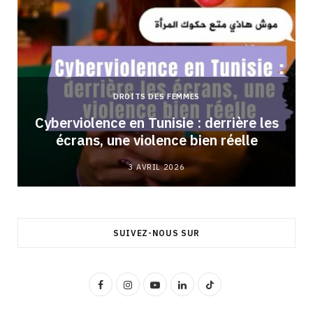
DROITS DES FEMMES
Cyberviolence en Tunisie : derrière les
écrans, une violence bien réelle
3 AVRIL 2026
SUIVEZ-NOUS SUR
F
I
Y
L
T
a
n
o
i
i