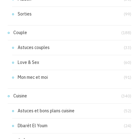
Sorties
(99)
Couple
(188)
Astuces couples
(33)
Love & Sex
(60)
Mon mec et moi
(91)
Cuisine
(340)
Astuces et bons plans cuisine
(52)
Dbarét El Youm
(24)