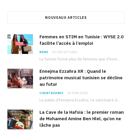
NOUVEAUX ARTICLES
Femmes en STIM en Tunisie : WYSE 2.0
facilite l’accès à l’emploi
NEWS
15 JUILLET 2026
La Tunisie forme plus de femmes que d’hommes dans les filières scientifiques. Pourtant, pour beaucoup…
Ennejma Ezzahra XR : Quand le
patrimoine musical tunisien se décline
au futur
CHANT&DANSE
16 JUIN 2026
Le palais d’Ennejma Ezzahra, ce sanctuaire de la musique tunisienne et méditerranéenne construit par le…
La Cave de la Hafsia : le premier roman
de Mohamed Amine Ben Hlel, qu’on ne
lâche pas