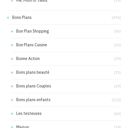
Me, Mom of twins
(29)
Bons Plans
(476)
Bon Plan Shopping
(56)
Bon Plans Cuisine
(30)
Bonne Action
(29)
Bons plans beauté
(35)
Bons plans Couples
(29)
Bons plans enfants
(125)
Les testeuses
(66)
Maison
(38)