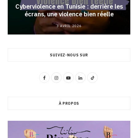
Cyberviolence en Tunisie : derrière les
écrans, une violence bien réelle
3 AVRIL 2026
SUIVEZ-NOUS SUR
F
I
Y
L
T
a
n
o
i
i
c
s
u
n
k
À PROPOS
e
t
T
k
T
b
a
u
e
o
o
g
b
d
k