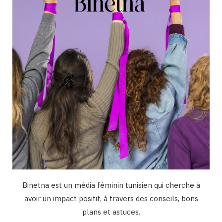
o
r
e
I
k
a
n
m
Binetna est un média féminin tunisien qui cherche à
avoir un impact positif, à travers des conseils, bons
plans et astuces.