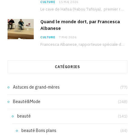
CULTURE
15 MAI 2026
Le cave de Hafisa (9abou 7afisiya), premier roman du journaliste tunisien Mohamed Amine Ben Hlel,…
Quand le monde dort, par Francesca
Albanese
CULTURE
7 MAI 2026
Francesca Albanese, rapporteuse spéciale de l’ONU sur les territoires palestiniens occupés, était à Tunis pour…
CATÉGORIES
Astuces de grand-mères
(77)
Beauté&Mode
(248)
beauté
(141)
beauté Bons plans
(44)