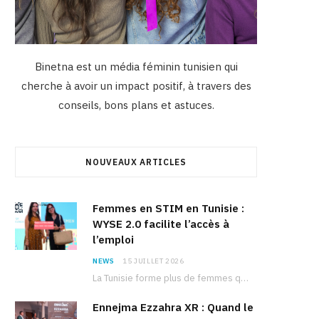
Binetna est un média féminin tunisien qui
cherche à avoir un impact positif, à travers des
conseils, bons plans et astuces.
NOUVEAUX ARTICLES
Femmes en STIM en Tunisie :
WYSE 2.0 facilite l’accès à
l’emploi
NEWS
15 JUILLET 2026
La Tunisie forme plus de femmes que d’hommes dans les filières scientifiques. Pourtant, pour beaucoup…
Ennejma Ezzahra XR : Quand le