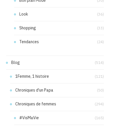
Bon plan Mode
(30)
Look
(36)
Shopping
(33)
Tendances
(24)
Blog
(514)
1Femme, 1 histoire
(121)
Chroniques d'un Papa
(50)
Chroniques de femmes
(294)
#VisMaVie
(165)