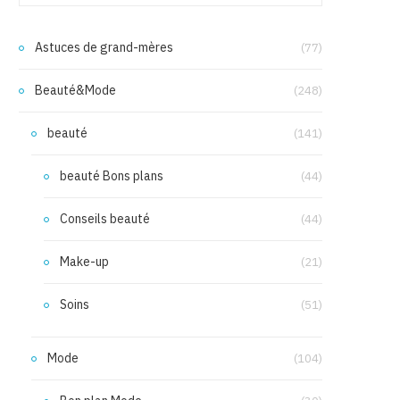
Astuces de grand-mères
(77)
Beauté&Mode
(248)
beauté
(141)
beauté Bons plans
(44)
Conseils beauté
(44)
Make-up
(21)
Soins
(51)
Mode
(104)