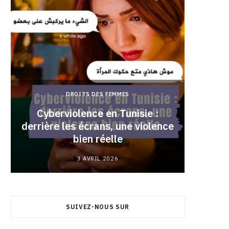
DROITS DES FEMMES
Cyberviolence en Tunisie :
derrière les écrans, une violence
Pourqu
bien réelle
3 AVRIL 2026
SUIVEZ-NOUS SUR