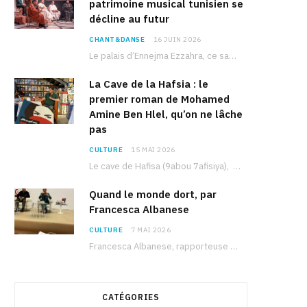
patrimoine musical tunisien se
décline au futur
CHANT&DANSE
16 JUIN 2026
Le palais d’Ennejma Ezzahra, ce sanctuaire de la musique tunisienne et méditerranéenne construit par le…
La Cave de la Hafsia : le
premier roman de Mohamed
Amine Ben Hlel, qu’on ne lâche
pas
CULTURE
15 MAI 2026
Le cave de Hafisa (9abou 7afisiya), premier roman du journaliste tunisien Mohamed Amine Ben Hlel,…
Quand le monde dort, par
Francesca Albanese
CULTURE
7 MAI 2026
Francesca Albanese, rapporteuse spéciale de l’ONU sur les territoires palestiniens occupés, était à Tunis pour…
CATÉGORIES