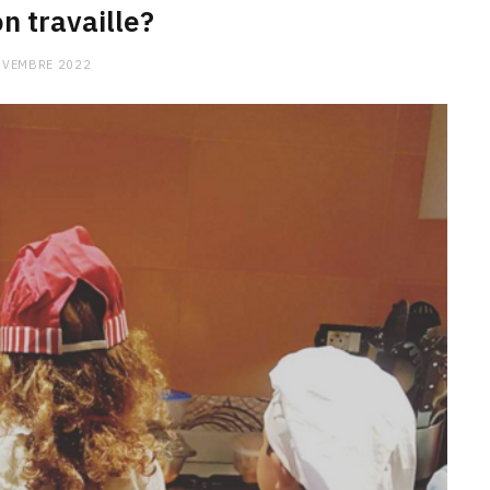
n travaille?
OVEMBRE 2022
CHARGE MENTALE
Stress après le travail :
comment relâcher la pression
9 JANVIER 2026