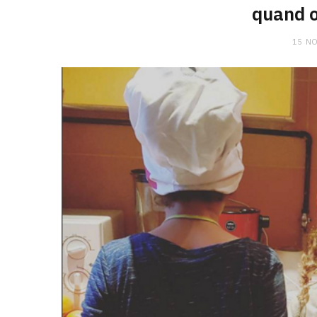
quand o
15 N