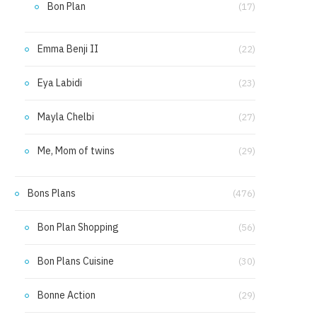
Bon Plan
(17)
Emma Benji II
(22)
Eya Labidi
(23)
Mayla Chelbi
(27)
Me, Mom of twins
(29)
Bons Plans
(476)
Bon Plan Shopping
(56)
Bon Plans Cuisine
(30)
Bonne Action
(29)