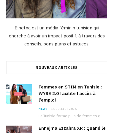
Binetna est un média féminin tunisien qui
cherche à avoir un impact positif, à travers des
conseils, bons plans et astuces.
NOUVEAUX ARTICLES
Femmes en STIM en Tunisie :
WYSE 2.0 facilite l’accès à
l’emploi
NEWS
15 JUILLET 2026
La Tunisie forme plus de femmes que d’hommes dans les filières scientifiques. Pourtant, pour beaucoup…
Ennejma Ezzahra XR : Quand le