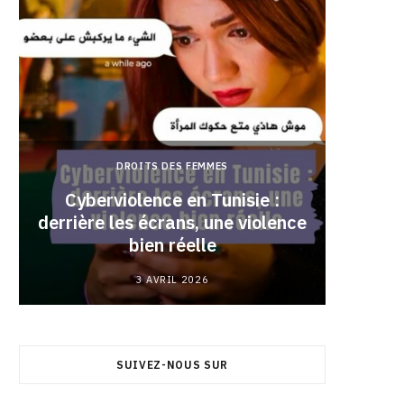
DROITS DES FEMMES
Cyberviolence en Tunisie :
derrière les écrans, une violence
Pourqu
bien réelle
3 AVRIL 2026
SUIVEZ-NOUS SUR