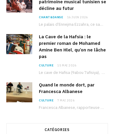
patrimoine musical tunisien se
décline au futur
CHANT&DANSE
16 JUIN 2026
Le palais d’Ennejma Ezzahra, ce sanctuaire de la musique tunisienne et méditerranéenne construit par le…
La Cave de la Hafsia : le
premier roman de Mohamed
Amine Ben Hlel, qu’on ne lâche
pas
CULTURE
15 MAI 2026
Le cave de Hafisa (9abou 7afisiya), premier roman du journaliste tunisien Mohamed Amine Ben Hlel,…
Quand le monde dort, par
Francesca Albanese
CULTURE
7 MAI 2026
Francesca Albanese, rapporteuse spéciale de l’ONU sur les territoires palestiniens occupés, était à Tunis pour…
CATÉGORIES