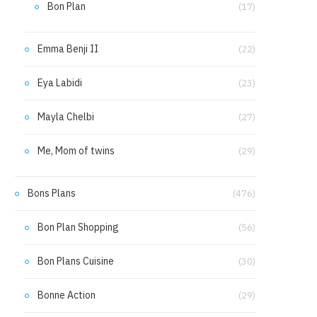
Bon Plan
(17)
Emma Benji II
(22)
Eya Labidi
(23)
Mayla Chelbi
(27)
Me, Mom of twins
(29)
Bons Plans
(476)
Bon Plan Shopping
(56)
Bon Plans Cuisine
(30)
Bonne Action
(29)