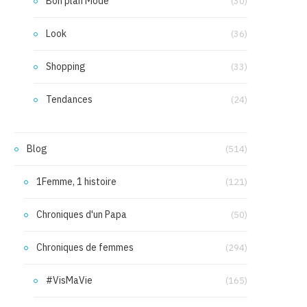
Bon plan Mode
(30)
Look
(36)
Shopping
(33)
Tendances
(24)
Blog
(514)
1Femme, 1 histoire
(121)
Chroniques d'un Papa
(50)
Chroniques de femmes
(294)
#VisMaVie
(165)