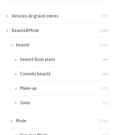
Astuces de grand-mères
(77)
Beauté&Mode
(248)
beauté
(141)
beauté Bons plans
(44)
Conseils beauté
(44)
Make-up
(21)
Soins
(51)
Mode
(104)