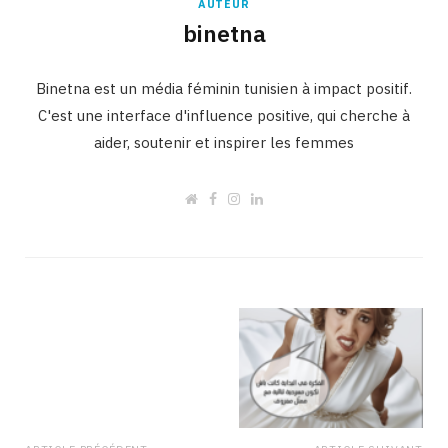
AUTEUR
binetna
Binetna est un média féminin tunisien à impact positif.
C'est une interface d'influence positive, qui cherche à
aider, soutenir et inspirer les femmes
W
F
I
L
e
a
n
i
b
c
s
n
s
e
t
k
i
b
a
e
t
o
g
d
e
o
r
I
k
a
n
m