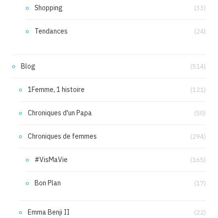
Shopping
(33)
Tendances
(24)
Blog
(514)
1Femme, 1 histoire
(121)
Chroniques d'un Papa
(50)
Chroniques de femmes
(294)
#VisMaVie
(165)
Bon Plan
(17)
Emma Benji II
(22)