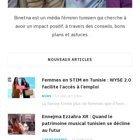
Binetna est un média féminin tunisien qui cherche à
avoir un impact positif, à travers des conseils, bons
plans et astuces.
NOUVEAUX ARTICLES
Femmes en STIM en Tunisie : WYSE 2.0
facilite l’accès à l’emploi
NEWS
15 JUILLET 2026
La Tunisie forme plus de femmes que d’hommes dans les filières scientifiques. Pourtant, pour beaucoup…
Ennejma Ezzahra XR : Quand le
patrimoine musical tunisien se décline
au futur
CHANT&DANSE
16 JUIN 2026