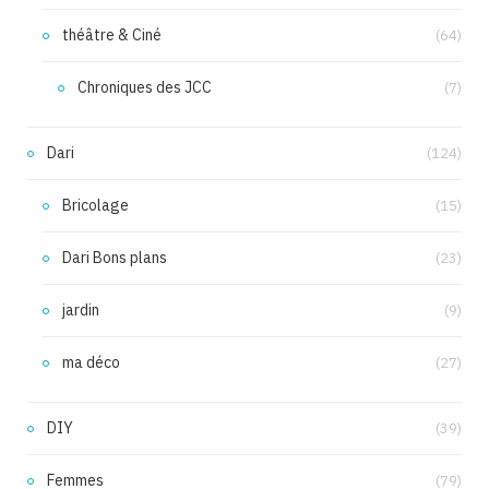
théâtre & Ciné
(64)
Chroniques des JCC
(7)
Dari
(124)
Bricolage
(15)
Dari Bons plans
(23)
jardin
(9)
ma déco
(27)
DIY
(39)
Femmes
(79)