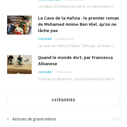
Le palais d’Ennejma Ezzahra, ce sanctuaire de la musique tunisienne et méditerranéenne construit par le…
La Cave de la Hafsia : le premier roman
de Mohamed Amine Ben Hlel, qu’on ne
lâche pas
CULTURE
15 MAI 2026
Le cave de Hafisa (9abou 7afisiya), premier roman du journaliste tunisien Mohamed Amine Ben Hlel,…
Quand le monde dort, par Francesca
Albanese
CULTURE
7 MAI 2026
Francesca Albanese, rapporteuse spéciale de l’ONU sur les territoires palestiniens occupés, était à Tunis pour…
CATÉGORIES
Astuces de grand-mères
(77)