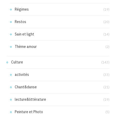
Régimes
(19)
Restos
(20)
Sain et light
(14)
Thème amour
(2)
Culture
(143)
activités
(33)
Chant&danse
(21)
lecture&littérature
(19)
Peinture et Photo
(5)