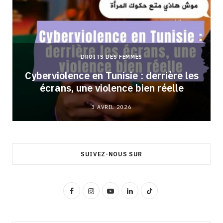
DROITS DES FEMMES
Cyberviolence en Tunisie : derrière les
écrans, une violence bien réelle
3 AVRIL 2026
SUIVEZ-NOUS SUR
F
I
Y
L
T
a
n
o
i
i