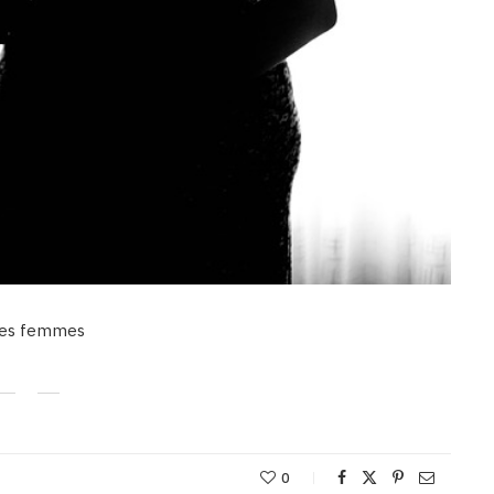
 des femmes
0