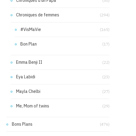
Chroniques d'un Papa
(50)
Chroniques de femmes
(294)
#VisMaVie
(165)
Bon Plan
(17)
Emma Benji II
(22)
Eya Labidi
(23)
Mayla Chelbi
(27)
Me, Mom of twins
(29)
Bons Plans
(476)