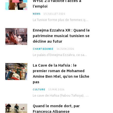
WYSE 2.0 facilite l’accès à
l’emploi
NEWS
15 JUILLET 2026
La Tunisie forme plus de femmes que d’hommes dans les filières scientifiques. Pourtant, pour beaucoup…
Ennejma Ezzahra XR : Quand le
patrimoine musical tunisien se
décline au futur
CHANT&DANSE
16 JUIN 2026
Le palais d’Ennejma Ezzahra, ce sanctuaire de la musique tunisienne et méditerranéenne construit par le…
La Cave de la Hafsia : le
premier roman de Mohamed
Amine Ben Hlel, qu’on ne lâche
pas
CULTURE
15 MAI 2026
Le cave de Hafisa (9abou 7afisiya), premier roman du journaliste tunisien Mohamed Amine Ben Hlel,…
Quand le monde dort, par
Francesca Albanese