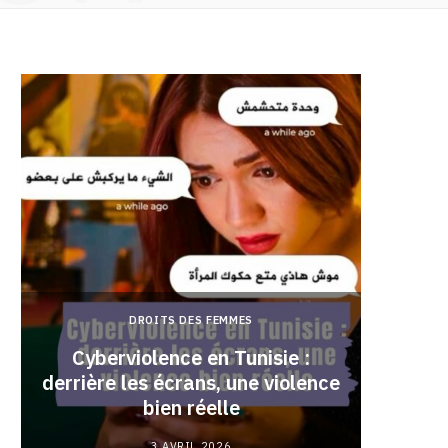
DROITS DES FEMMES
Cyberviolence en Tunisie :
derrière les écrans, une violence
Pourqu
bien réelle
3 AVRIL 2026