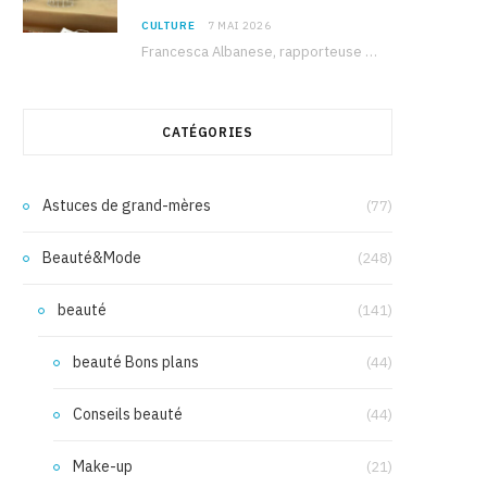
CULTURE
7 MAI 2026
Francesca Albanese, rapporteuse spéciale de l’ONU sur les territoires palestiniens occupés, était à Tunis pour…
CATÉGORIES
Astuces de grand-mères
(77)
Beauté&Mode
(248)
beauté
(141)
beauté Bons plans
(44)
Conseils beauté
(44)
Make-up
(21)