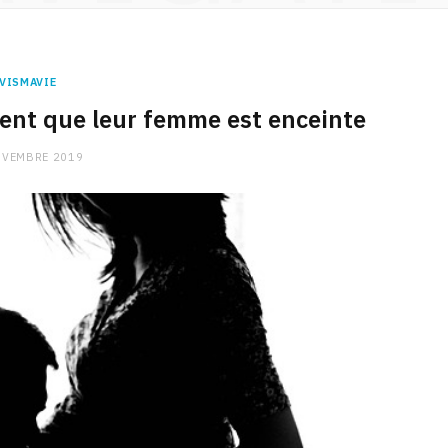
VISMAVIE
nt que leur femme est enceinte
OVEMBRE 2019
CHARGE MENTALE
Stress après le travail :
comment relâcher la pression
9 JANVIER 2026