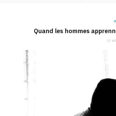
#
Quand les hommes apprenne
17 N