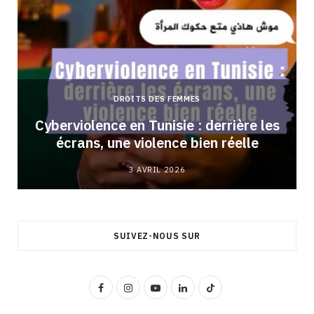
DROITS DES FEMMES
Cyberviolence en Tunisie : derrière les
écrans, une violence bien réelle
3 AVRIL 2026
SUIVEZ-NOUS SUR
F
I
Y
L
T
a
n
o
i
i