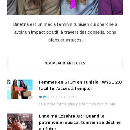
Binetna est un média féminin tunisien qui cherche à
avoir un impact positif, à travers des conseils, bons
plans et astuces.
NOUVEAUX ARTICLES
Femmes en STIM en Tunisie : WYSE 2.0
facilite l’accès à l’emploi
NEWS
15 JUILLET 2026
La Tunisie forme plus de femmes que d’hommes dans les filières scientifiques. Pourtant, pour beaucoup…
Ennejma Ezzahra XR : Quand le
patrimoine musical tunisien se décline
au futur