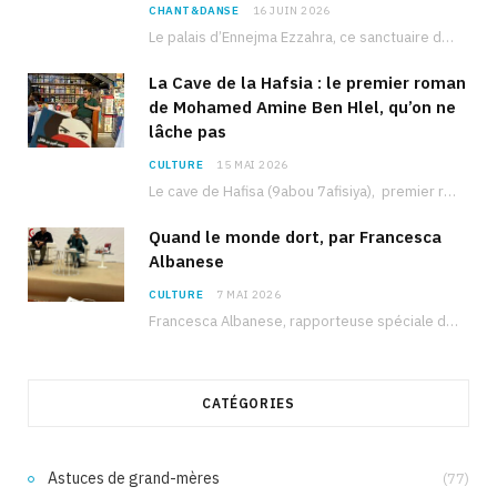
CHANT&DANSE
16 JUIN 2026
Le palais d’Ennejma Ezzahra, ce sanctuaire de la musique tunisienne et méditerranéenne construit par le…
La Cave de la Hafsia : le premier roman
de Mohamed Amine Ben Hlel, qu’on ne
lâche pas
CULTURE
15 MAI 2026
Le cave de Hafisa (9abou 7afisiya), premier roman du journaliste tunisien Mohamed Amine Ben Hlel,…
Quand le monde dort, par Francesca
Albanese
CULTURE
7 MAI 2026
Francesca Albanese, rapporteuse spéciale de l’ONU sur les territoires palestiniens occupés, était à Tunis pour…
CATÉGORIES
Astuces de grand-mères
(77)