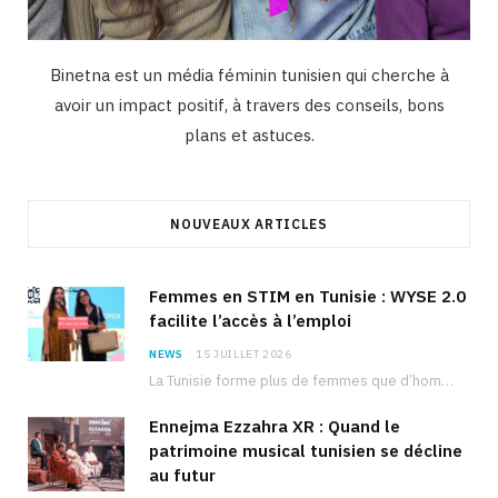
Binetna est un média féminin tunisien qui cherche à
avoir un impact positif, à travers des conseils, bons
plans et astuces.
NOUVEAUX ARTICLES
Femmes en STIM en Tunisie : WYSE 2.0
facilite l’accès à l’emploi
NEWS
15 JUILLET 2026
La Tunisie forme plus de femmes que d’hommes dans les filières scientifiques. Pourtant, pour beaucoup…
Ennejma Ezzahra XR : Quand le
patrimoine musical tunisien se décline
au futur