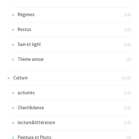
Régimes
(19)
Restos
(20)
Sain et light
(14)
Thème amour
(2)
Culture
(143)
activités
(33)
Chant&danse
(21)
lecture&littérature
(19)
Peinture et Photo
(5)