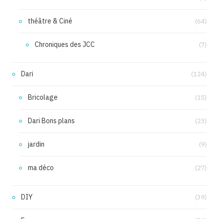
théâtre & Ciné
(64)
Chroniques des JCC
(7)
Dari
(124)
Bricolage
(15)
Dari Bons plans
(23)
jardin
(9)
ma déco
(27)
DIY
(39)