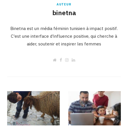
AUTEUR
binetna
Binetna est un média féminin tunisien à impact positif.
C'est une interface d'influence positive, qui cherche à
aider, soutenir et inspirer les femmes
W
F
I
L
e
a
n
i
b
c
s
n
s
e
t
k
i
b
a
e
t
o
g
d
e
o
r
I
k
a
n
m