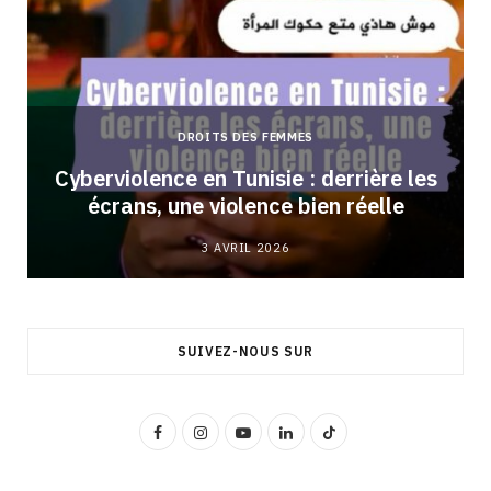
DROITS DES FEMMES
Cyberviolence en Tunisie : derrière les
écrans, une violence bien réelle
3 AVRIL 2026
SUIVEZ-NOUS SUR
F
I
Y
L
T
a
n
o
i
i