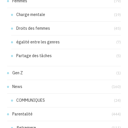
Femmes
(79)
Charge mentale
(19)
Droits des femmes
(45)
égalité entre les genres
(7)
Partage des tâches
(5)
Gen Z
(1)
News
(160)
COMMUNIQUES
(24)
Parentalité
(444)
#etremere
(111)