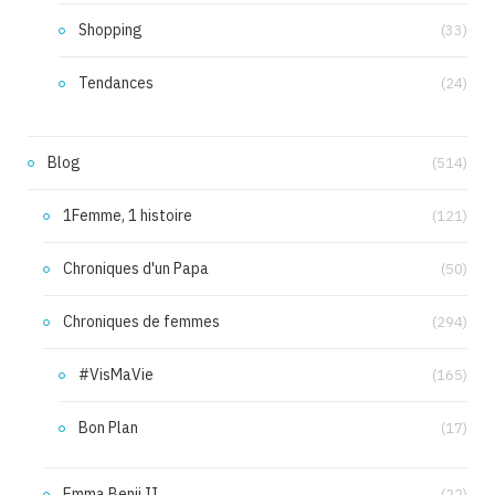
Shopping
(33)
Tendances
(24)
Blog
(514)
1Femme, 1 histoire
(121)
Chroniques d'un Papa
(50)
Chroniques de femmes
(294)
#VisMaVie
(165)
Bon Plan
(17)
Emma Benji II
(22)