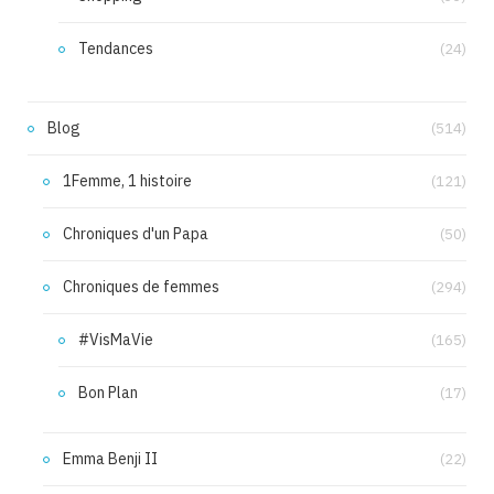
Tendances
(24)
Blog
(514)
1Femme, 1 histoire
(121)
Chroniques d'un Papa
(50)
Chroniques de femmes
(294)
#VisMaVie
(165)
Bon Plan
(17)
Emma Benji II
(22)