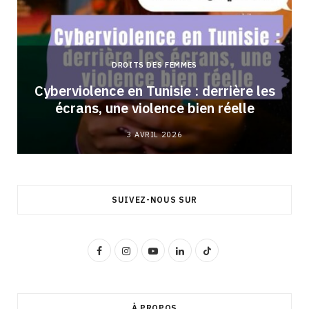
DROITS DES FEMMES
Cyberviolence en Tunisie : derrière les
écrans, une violence bien réelle
3 AVRIL 2026
SUIVEZ-NOUS SUR
F
I
Y
L
T
a
n
o
i
i
c
s
u
n
k
À PROPOS