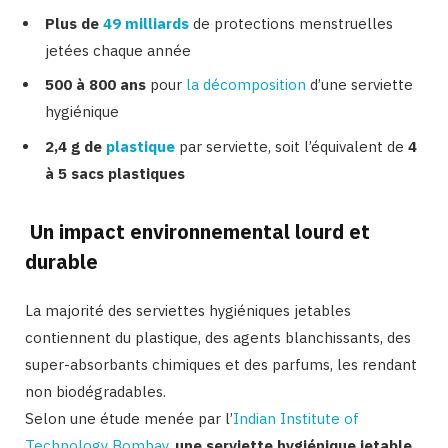
Plus de
49 milliards
de protections menstruelles
jetées chaque année
500 à 800 ans
pour
la décomposition
d’une serviette
hygiénique
2,4 g de
plastique
par serviette, soit l’équivalent de
4
à 5 sacs plastiques
Un impact environnemental lourd et
durable
La majorité des serviettes hygiéniques jetables
contiennent du plastique, des agents blanchissants, des
super-absorbants chimiques et des parfums, les rendant
non biodégradables.
Selon une étude menée par l’
Indian Institute of
Technology Bombay
,
une serviette hygiénique jetable