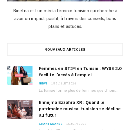
Binetna est un média féminin tunisien qui cherche à
avoir un impact positif, à travers des conseils, bons
plans et astuces.
NOUVEAUX ARTICLES
Femmes en STIM en Tunisie : WYSE 2.0
facilite l’accès à l’emploi
NEWS
15 JUILLET 2026
La Tunisie forme plus de femmes que d’hommes dans les filières scientifiques. Pourtant, pour beaucoup…
Ennejma Ezzahra XR : Quand le
patrimoine musical tunisien se décline
au futur
CHANT&DANSE
16 JUIN 2026