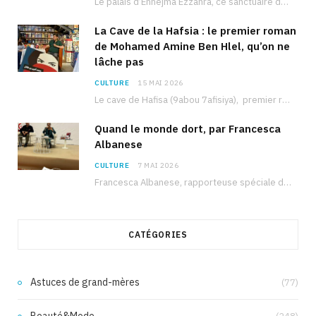
Le palais d’Ennejma Ezzahra, ce sanctuaire de la musique tunisienne et méditerranéenne construit par le…
La Cave de la Hafsia : le premier roman
de Mohamed Amine Ben Hlel, qu’on ne
lâche pas
CULTURE
15 MAI 2026
Le cave de Hafisa (9abou 7afisiya), premier roman du journaliste tunisien Mohamed Amine Ben Hlel,…
Quand le monde dort, par Francesca
Albanese
CULTURE
7 MAI 2026
Francesca Albanese, rapporteuse spéciale de l’ONU sur les territoires palestiniens occupés, était à Tunis pour…
CATÉGORIES
Astuces de grand-mères
(77)
Beauté&Mode