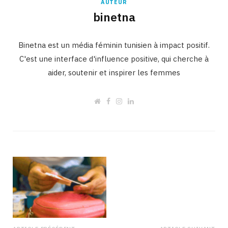
AUTEUR
binetna
Binetna est un média féminin tunisien à impact positif.
C'est une interface d'influence positive, qui cherche à
aider, soutenir et inspirer les femmes
W
F
I
L
e
a
n
i
b
c
s
n
s
e
t
k
i
b
a
e
t
o
g
d
e
o
r
I
k
a
n
m