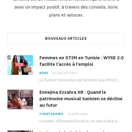
avoir un impact positif, à travers des conseils, bons
plans et astuces.
NOUVEAUX ARTICLES
Femmes en STIM en Tunisie : WYSE 2.0
facilite l’accès à l’emploi
NEWS
15 JUILLET 2026
La Tunisie forme plus de femmes que d’hommes dans les filières scientifiques. Pourtant, pour beaucoup…
Ennejma Ezzahra XR : Quand le
patrimoine musical tunisien se décline
au futur
CHANT&DANSE
16 JUIN 2026
Le palais d’Ennejma Ezzahra, ce sanctuaire de la musique tunisienne et méditerranéenne construit par le…