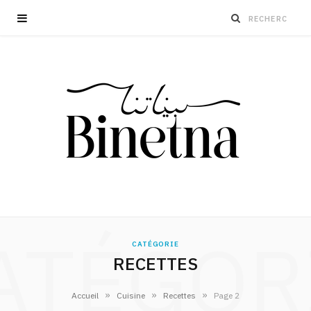
ATÉGOR
CATÉGORIE
RECETTES
»
»
»
Accueil
Cuisine
Recettes
Page 2