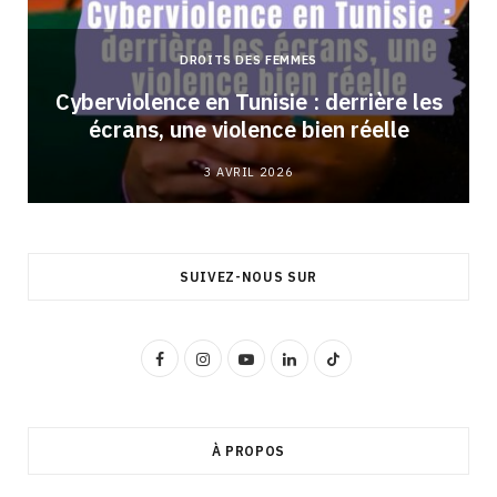
DROITS DES FEMMES
Cyberviolence en Tunisie : derrière les
écrans, une violence bien réelle
3 AVRIL 2026
SUIVEZ-NOUS SUR
F
I
Y
L
T
a
n
o
i
i
c
s
u
n
k
À PROPOS
e
t
T
k
T