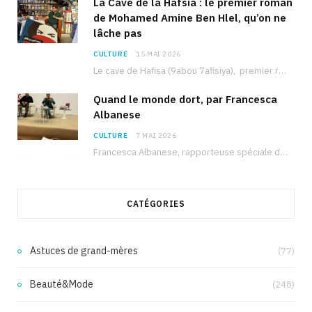
La Cave de la Hafsia : le premier roman
de Mohamed Amine Ben Hlel, qu’on ne
lâche pas
CULTURE
15 MAI 2026
Le cave de Hafisa (9abou 7afisiya), premier roman du journaliste tunisien Mohamed Amine Ben Hlel,…
Quand le monde dort, par Francesca
Albanese
CULTURE
7 MAI 2026
Francesca Albanese, rapporteuse spéciale de l’ONU sur les territoires palestiniens occupés, était à Tunis pour…
CATÉGORIES
Astuces de grand-mères
(77)
Beauté&Mode
(248)