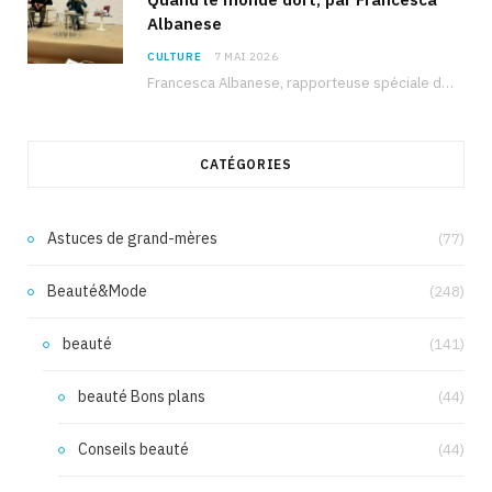
Albanese
CULTURE
7 MAI 2026
Francesca Albanese, rapporteuse spéciale de l’ONU sur les territoires palestiniens occupés, était à Tunis pour…
CATÉGORIES
Astuces de grand-mères
(77)
Beauté&Mode
(248)
beauté
(141)
beauté Bons plans
(44)
Conseils beauté
(44)