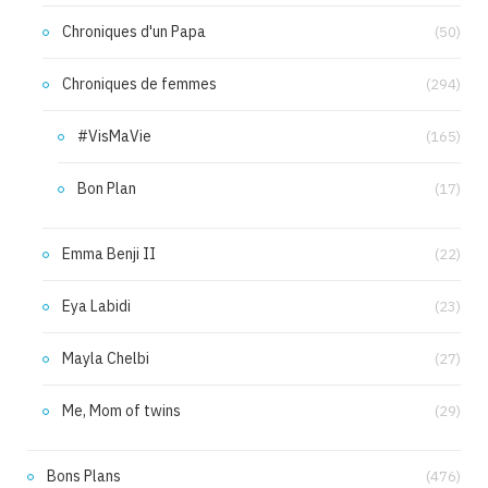
Chroniques d'un Papa
(50)
Chroniques de femmes
(294)
#VisMaVie
(165)
Bon Plan
(17)
Emma Benji II
(22)
Eya Labidi
(23)
Mayla Chelbi
(27)
Me, Mom of twins
(29)
Bons Plans
(476)