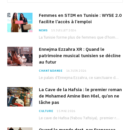
Femmes en STIM en Tunisie : WYSE 2.0
facilite l’accès à l’emploi
NEWS
15 JUILLET 2026
La Tunisie forme plus de femmes que d’hommes dans les filières scientifiques. Pourtant, pour beaucoup…
Ennejma Ezzahra XR : Quand le
patrimoine musical tunisien se décline
au futur
CHANT&DANSE
16 JUIN 2026
Le palais d’Ennejma Ezzahra, ce sanctuaire de la musique tunisienne et méditerranéenne construit par le…
La Cave de la Hafsia : le premier roman
de Mohamed Amine Ben Hlel, qu’on ne
lâche pas
CULTURE
15 MAI 2026
Le cave de Hafisa (9abou 7afisiya), premier roman du journaliste tunisien Mohamed Amine Ben Hlel,…
Quand le monde dort, par Francesca