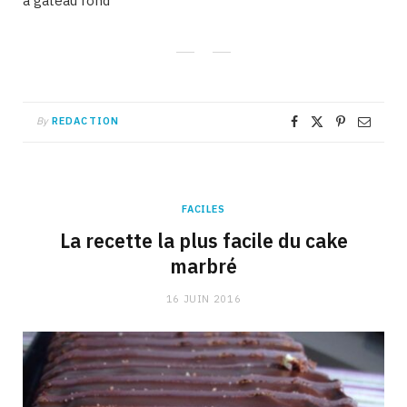
à gâteau rond
By
REDACTION
FACILES
La recette la plus facile du cake
marbré
16 JUIN 2016