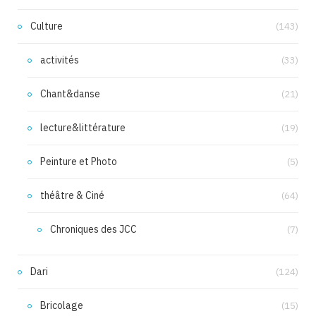
Culture
(143)
activités
(33)
Chant&danse
(21)
lecture&littérature
(19)
Peinture et Photo
(5)
théâtre & Ciné
(64)
Chroniques des JCC
(7)
Dari
(124)
Bricolage
(15)