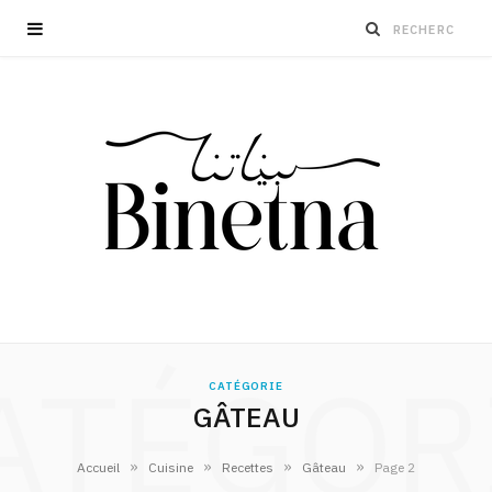
ATÉGOR
CATÉGORIE
GÂTEAU
»
»
»
»
Accueil
Cuisine
Recettes
Gâteau
Page 2