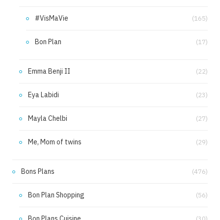
#VisMaVie
(165)
Bon Plan
(17)
Emma Benji II
(22)
Eya Labidi
(23)
Mayla Chelbi
(27)
Me, Mom of twins
(29)
Bons Plans
(476)
Bon Plan Shopping
(56)
Bon Plans Cuisine
(30)