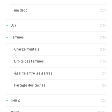
ma déco
(27)
DIY
(39)
Femmes
(79)
Charge mentale
(19)
Droits des femmes
(45)
égalité entre les genres
(7)
Partage des tâches
(5)
Gen Z
(1)