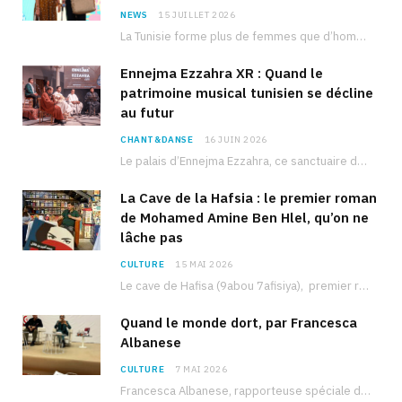
NEWS
15 JUILLET 2026
La Tunisie forme plus de femmes que d’hommes dans les filières scientifiques. Pourtant, pour beaucoup…
Ennejma Ezzahra XR : Quand le
patrimoine musical tunisien se décline
au futur
CHANT&DANSE
16 JUIN 2026
Le palais d’Ennejma Ezzahra, ce sanctuaire de la musique tunisienne et méditerranéenne construit par le…
La Cave de la Hafsia : le premier roman
de Mohamed Amine Ben Hlel, qu’on ne
lâche pas
CULTURE
15 MAI 2026
Le cave de Hafisa (9abou 7afisiya), premier roman du journaliste tunisien Mohamed Amine Ben Hlel,…
Quand le monde dort, par Francesca
Albanese
CULTURE
7 MAI 2026
Francesca Albanese, rapporteuse spéciale de l’ONU sur les territoires palestiniens occupés, était à Tunis pour…