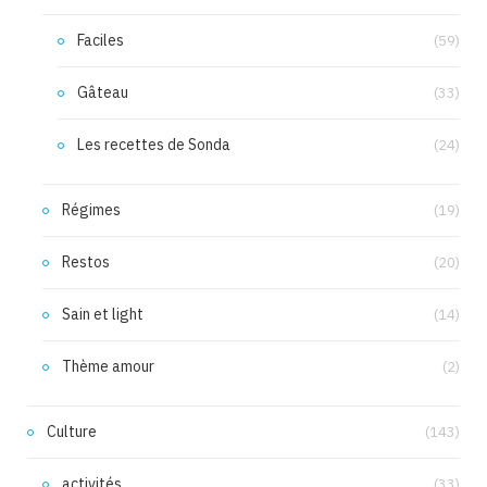
Faciles
(59)
Gâteau
(33)
Les recettes de Sonda
(24)
Régimes
(19)
Restos
(20)
Sain et light
(14)
Thème amour
(2)
Culture
(143)
activités
(33)