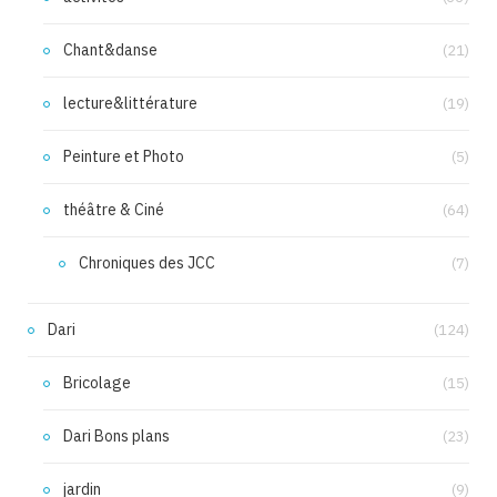
Chant&danse
(21)
lecture&littérature
(19)
Peinture et Photo
(5)
théâtre & Ciné
(64)
Chroniques des JCC
(7)
Dari
(124)
Bricolage
(15)
Dari Bons plans
(23)
jardin
(9)