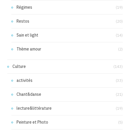
Régimes
(19)
Restos
(20)
Sain et light
(14)
Thème amour
(2)
Culture
(143)
activités
(33)
Chant&danse
(21)
lecture&littérature
(19)
Peinture et Photo
(5)