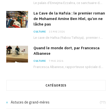
Le palais d’Ennejma Ezzahra, ce sanctuaire de la musique tunisienne et méditerranéenne construit par le…
La Cave de la Hafsia : le premier roman
de Mohamed Amine Ben Hlel, qu’on ne
lâche pas
CULTURE
15 MAI 2026
Le cave de Hafisa (9abou 7afisiya), premier roman du journaliste tunisien Mohamed Amine Ben Hlel,…
Quand le monde dort, par Francesca
Albanese
CULTURE
7 MAI 2026
Francesca Albanese, rapporteuse spéciale de l’ONU sur les territoires palestiniens occupés, était à Tunis pour…
CATÉGORIES
Astuces de grand-mères
(77)