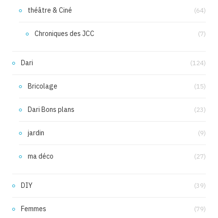
théâtre & Ciné
(64)
Chroniques des JCC
(7)
Dari
(124)
Bricolage
(15)
Dari Bons plans
(23)
jardin
(9)
ma déco
(27)
DIY
(39)
Femmes
(79)