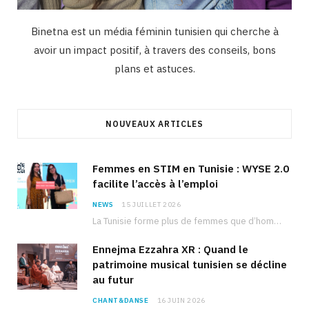
Binetna est un média féminin tunisien qui cherche à
avoir un impact positif, à travers des conseils, bons
plans et astuces.
NOUVEAUX ARTICLES
Femmes en STIM en Tunisie : WYSE 2.0
facilite l’accès à l’emploi
NEWS
15 JUILLET 2026
La Tunisie forme plus de femmes que d’hommes dans les filières scientifiques. Pourtant, pour beaucoup…
Ennejma Ezzahra XR : Quand le
patrimoine musical tunisien se décline
au futur
CHANT&DANSE
16 JUIN 2026