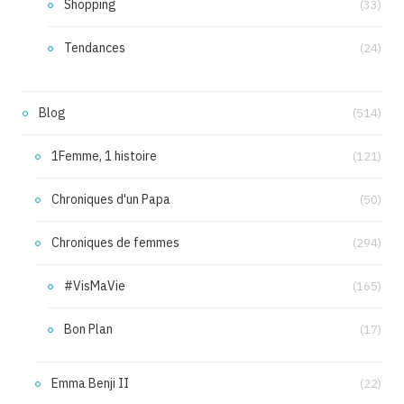
Shopping
(33)
Tendances
(24)
Blog
(514)
1Femme, 1 histoire
(121)
Chroniques d'un Papa
(50)
Chroniques de femmes
(294)
#VisMaVie
(165)
Bon Plan
(17)
Emma Benji II
(22)