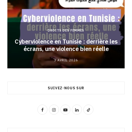
DROITS DES FEMMES
Cyberviolence en Tunisie : derrière les
écrans, une violence bien réelle
3 AVRIL 2026
SUIVEZ-NOUS SUR
F
I
Y
L
T
a
n
o
i
i
c
s
u
n
k