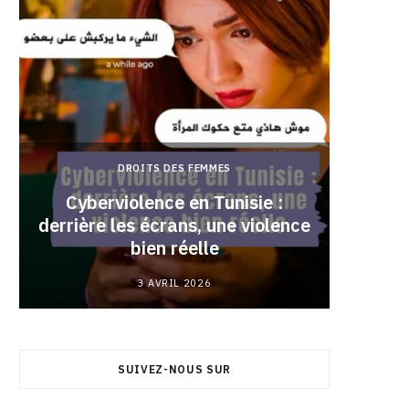
DROITS DES FEMMES
Cyberviolence en Tunisie :
derrière les écrans, une violence
Pourqu
bien réelle
3 AVRIL 2026
SUIVEZ-NOUS SUR