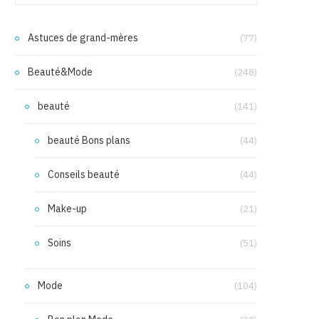
Astuces de grand-mères
(77)
Beauté&Mode
(248)
beauté
(141)
beauté Bons plans
(44)
Conseils beauté
(44)
Make-up
(21)
Soins
(51)
Mode
(104)