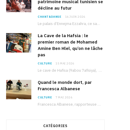
patrimoine musical tunisien se
décline au futur
CHANT&DANSE
16 JUIN 2026
Le palais d’Ennejma Ezzahra, ce sanctuaire de la musique tunisienne et méditerranéenne construit par le…
La Cave de la Hafsia : le
premier roman de Mohamed
Amine Ben Hlel, qu’on ne lâche
pas
CULTURE
15 MAI 2026
Le cave de Hafisa (9abou 7afisiya), premier roman du journaliste tunisien Mohamed Amine Ben Hlel,…
Quand le monde dort, par
Francesca Albanese
CULTURE
7 MAI 2026
Francesca Albanese, rapporteuse spéciale de l’ONU sur les territoires palestiniens occupés, était à Tunis pour…
CATÉGORIES