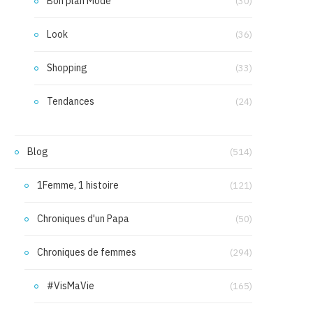
Bon plan Mode
(30)
Look
(36)
Shopping
(33)
Tendances
(24)
Blog
(514)
1Femme, 1 histoire
(121)
Chroniques d'un Papa
(50)
Chroniques de femmes
(294)
#VisMaVie
(165)