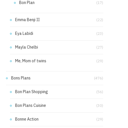
Bon Plan
(17)
Emma Benji II
(22)
Eya Labidi
(23)
Mayla Chelbi
(27)
Me, Mom of twins
(29)
Bons Plans
(476)
Bon Plan Shopping
(56)
Bon Plans Cuisine
(30)
Bonne Action
(29)