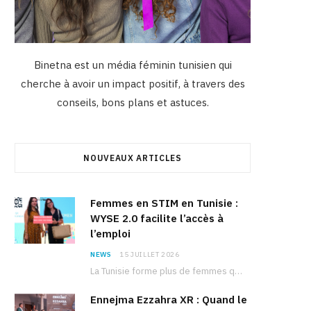
Binetna est un média féminin tunisien qui
cherche à avoir un impact positif, à travers des
conseils, bons plans et astuces.
NOUVEAUX ARTICLES
Femmes en STIM en Tunisie :
WYSE 2.0 facilite l’accès à
l’emploi
NEWS
15 JUILLET 2026
La Tunisie forme plus de femmes que d’hommes dans les filières scientifiques. Pourtant, pour beaucoup…
Ennejma Ezzahra XR : Quand le