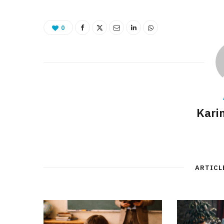
0
Kari
ARTICL