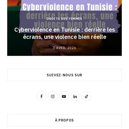
DROITS DES FEMMES
Cyberviolence en Tunisie : derrière les
écrans, une violence bien réelle
3 AVRIL 2026
SUIVEZ-NOUS SUR
F
I
Y
L
T
a
n
o
i
i
c
s
u
n
k
À PROPOS
e
t
T
k
T