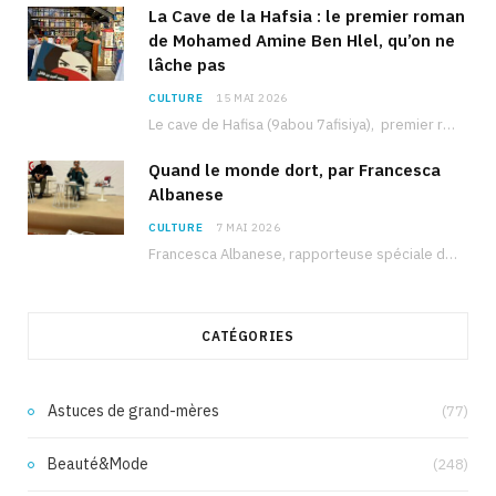
La Cave de la Hafsia : le premier roman
de Mohamed Amine Ben Hlel, qu’on ne
lâche pas
CULTURE
15 MAI 2026
Le cave de Hafisa (9abou 7afisiya), premier roman du journaliste tunisien Mohamed Amine Ben Hlel,…
Quand le monde dort, par Francesca
Albanese
CULTURE
7 MAI 2026
Francesca Albanese, rapporteuse spéciale de l’ONU sur les territoires palestiniens occupés, était à Tunis pour…
CATÉGORIES
Astuces de grand-mères
(77)
Beauté&Mode
(248)