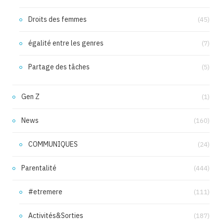
Droits des femmes
(45)
égalité entre les genres
(7)
Partage des tâches
(5)
Gen Z
(1)
News
(160)
COMMUNIQUES
(24)
Parentalité
(444)
#etremere
(111)
Activités&Sorties
(187)