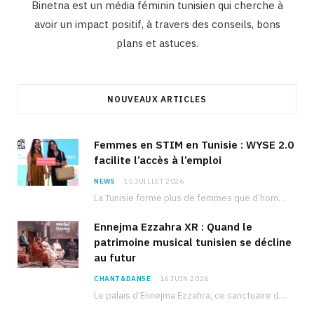
Binetna est un média féminin tunisien qui cherche à
avoir un impact positif, à travers des conseils, bons
plans et astuces.
NOUVEAUX ARTICLES
Femmes en STIM en Tunisie : WYSE 2.0
facilite l’accès à l’emploi
NEWS
15 JUILLET 2026
La Tunisie forme plus de femmes que d’hommes dans les filières scientifiques. Pourtant, pour beaucoup…
Ennejma Ezzahra XR : Quand le
patrimoine musical tunisien se décline
au futur
CHANT&DANSE
16 JUIN 2026
Le palais d’Ennejma Ezzahra, ce sanctuaire de la musique tunisienne et méditerranéenne construit par le…