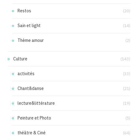
Restos
(20)
Sain et light
(14)
Thème amour
(2)
Culture
(143)
activités
(33)
Chant&danse
(21)
lecture&littérature
(19)
Peinture et Photo
(5)
théâtre & Ciné
(64)