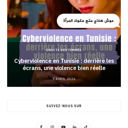
DROITS DES FEMMES
Cyberviolence en Tunisie : derrière les
écrans, une violence bien réelle
3 AVRIL 2026
SUIVEZ-NOUS SUR
F
I
Y
L
T