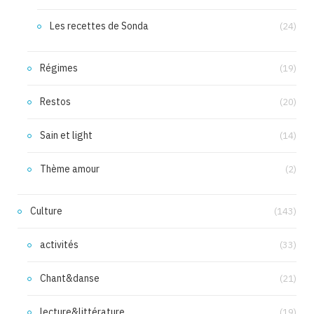
Les recettes de Sonda
(24)
Régimes
(19)
Restos
(20)
Sain et light
(14)
Thème amour
(2)
Culture
(143)
activités
(33)
Chant&danse
(21)
lecture&littérature
(19)