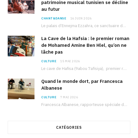
patrimoine musical tunisien se décline
au futur
CHANT&DANSE
16 JUIN 2026
Le palais d’Ennejma Ezzahra, ce sanctuaire de la musique tunisienne et méditerranéenne construit par le…
La Cave de la Hafsia : le premier roman
de Mohamed Amine Ben Hlel, qu’on ne
lâche pas
CULTURE
15 MAI 2026
Le cave de Hafisa (9abou 7afisiya), premier roman du journaliste tunisien Mohamed Amine Ben Hlel,…
Quand le monde dort, par Francesca
Albanese
CULTURE
7 MAI 2026
Francesca Albanese, rapporteuse spéciale de l’ONU sur les territoires palestiniens occupés, était à Tunis pour…
CATÉGORIES