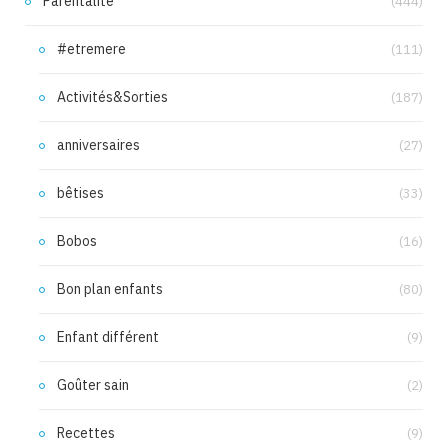
Parentalité
(444)
#etremere
(111)
Activités&Sorties
(187)
anniversaires
(27)
bêtises
(33)
Bobos
(16)
Bon plan enfants
(80)
Enfant différent
(9)
Goûter sain
(2)
Recettes
(9)