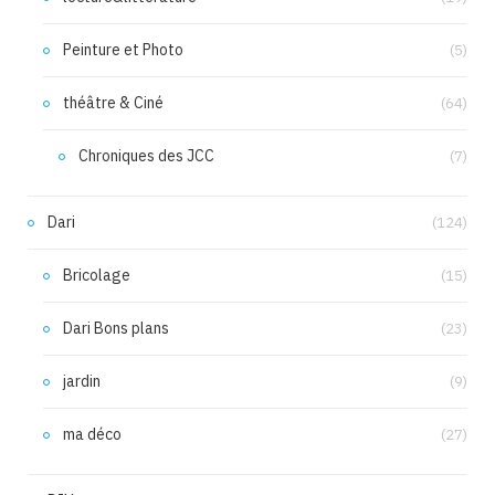
Peinture et Photo
(5)
théâtre & Ciné
(64)
Chroniques des JCC
(7)
Dari
(124)
Bricolage
(15)
Dari Bons plans
(23)
jardin
(9)
ma déco
(27)