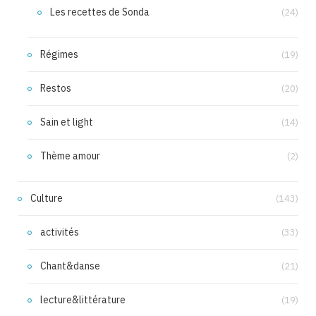
Les recettes de Sonda
(24)
Régimes
(19)
Restos
(20)
Sain et light
(14)
Thème amour
(2)
Culture
(143)
activités
(33)
Chant&danse
(21)
lecture&littérature
(19)