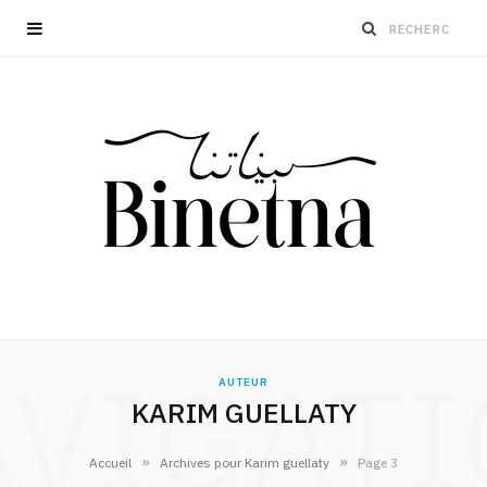
VIGAT
AUTEUR
KARIM GUELLATY
»
»
Accueil
Archives pour Karim guellaty
Page 3