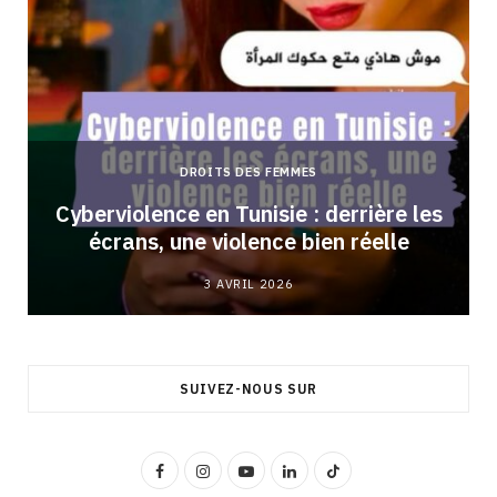
DROITS DES FEMMES
Cyberviolence en Tunisie : derrière les
écrans, une violence bien réelle
3 AVRIL 2026
SUIVEZ-NOUS SUR
F
I
Y
L
T