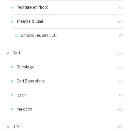
Peinture et Photo
(5)
théâtre & Ciné
(64)
Chroniques des JCC
(7)
Dari
(124)
Bricolage
(15)
Dari Bons plans
(23)
jardin
(9)
ma déco
(27)
DIY
(39)