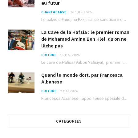
au futur
CHANT&DANSE
16 JUIN 2026
Le palais d’Ennejma Ezzahra, ce sanctuaire de la musique tunisienne et méditerranéenne construit par le…
La Cave de la Hafsia : le premier roman
de Mohamed Amine Ben Hlel, qu’on ne
lâche pas
CULTURE
15 MAI 2026
Le cave de Hafisa (9abou 7afisiya), premier roman du journaliste tunisien Mohamed Amine Ben Hlel,…
Quand le monde dort, par Francesca
Albanese
CULTURE
7 MAI 2026
Francesca Albanese, rapporteuse spéciale de l’ONU sur les territoires palestiniens occupés, était à Tunis pour…
CATÉGORIES