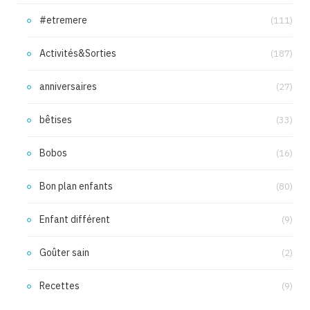
#etremere
(111)
Activités&Sorties
(187)
anniversaires
(27)
bêtises
(33)
Bobos
(16)
Bon plan enfants
(80)
Enfant différent
(9)
Goûter sain
(2)
Recettes
(9)