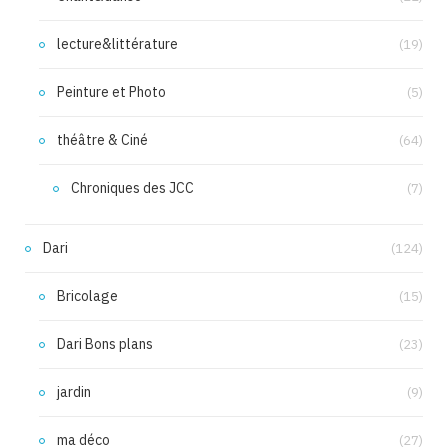
lecture&littérature
(19)
Peinture et Photo
(5)
théâtre & Ciné
(64)
Chroniques des JCC
(7)
Dari
(124)
Bricolage
(15)
Dari Bons plans
(23)
jardin
(9)
ma déco
(27)