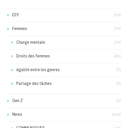
DIY
(39)
Femmes
(79)
Charge mentale
(19)
Droits des femmes
(45)
égalité entre les genres
(7)
Partage des tâches
(5)
Gen Z
(1)
News
(160)
COMMUNIQUES