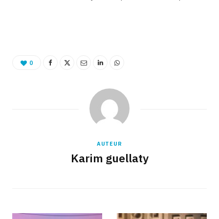
Binetna est un site féminin tunisien collaboratif
0
AUTEUR
Karim guellaty