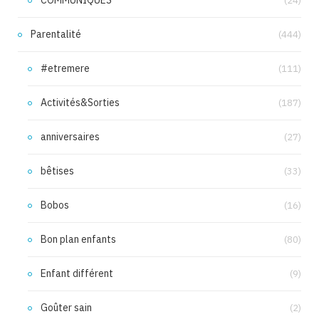
(24)
Parentalité
(444)
#etremere
(111)
Activités&Sorties
(187)
anniversaires
(27)
bêtises
(33)
Bobos
(16)
Bon plan enfants
(80)
Enfant différent
(9)
Goûter sain
(2)