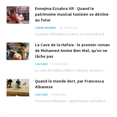
Ennejma Ezzahra XR : Quand le
patrimoine musical tunisien se décline
au futur
CHANT&DANSE
16 JUIN 2026
Le palais d’Ennejma Ezzahra, ce sanctuaire de la musique tunisienne et méditerranéenne construit par le…
La Cave de la Hafsia : le premier roman
de Mohamed Amine Ben Hlel, qu’on ne
lâche pas
CULTURE
15 MAI 2026
Le cave de Hafisa (9abou 7afisiya), premier roman du journaliste tunisien Mohamed Amine Ben Hlel,…
Quand le monde dort, par Francesca
Albanese
CULTURE
7 MAI 2026
Francesca Albanese, rapporteuse spéciale de l’ONU sur les territoires palestiniens occupés, était à Tunis pour…