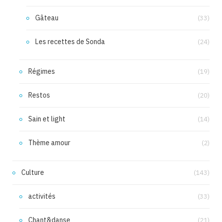
Gâteau
(33)
Les recettes de Sonda
(24)
Régimes
(19)
Restos
(20)
Sain et light
(14)
Thème amour
(2)
Culture
(143)
activités
(33)
Chant&danse
(21)