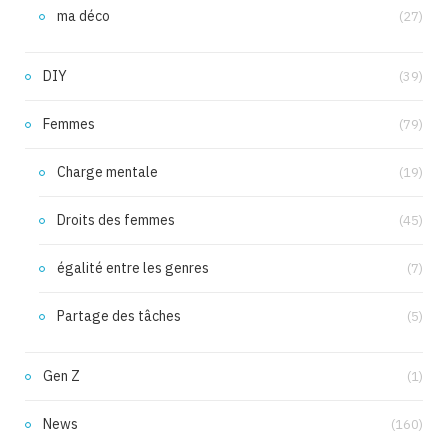
ma déco
(27)
DIY
(39)
Femmes
(79)
Charge mentale
(19)
Droits des femmes
(45)
égalité entre les genres
(7)
Partage des tâches
(5)
Gen Z
(1)
News
(160)