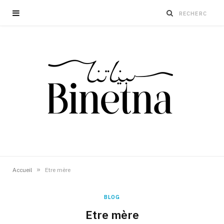
»
Accueil
Etre mère
BLOG
Etre mère