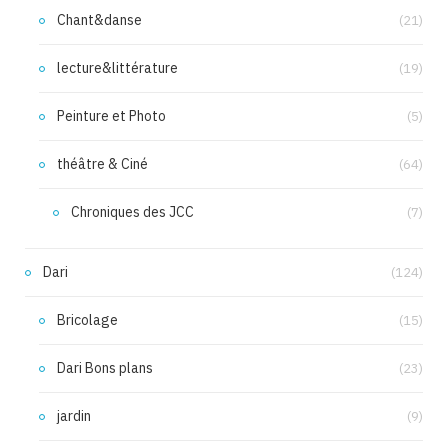
Chant&danse
(21)
lecture&littérature
(19)
Peinture et Photo
(5)
théâtre & Ciné
(64)
Chroniques des JCC
(7)
Dari
(124)
Bricolage
(15)
Dari Bons plans
(23)
jardin
(9)