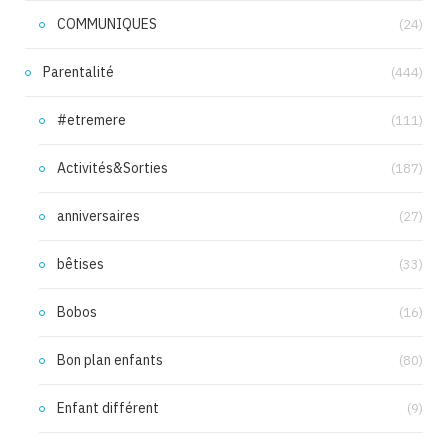
COMMUNIQUES
(24)
Parentalité
(444)
#etremere
(111)
Activités&Sorties
(187)
anniversaires
(27)
bêtises
(33)
Bobos
(16)
Bon plan enfants
(80)
Enfant différent
(9)