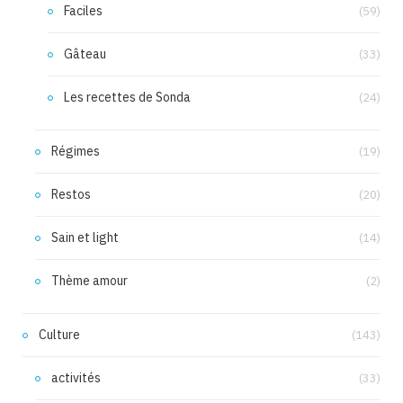
Faciles
(59)
Gâteau
(33)
Les recettes de Sonda
(24)
Régimes
(19)
Restos
(20)
Sain et light
(14)
Thème amour
(2)
Culture
(143)
activités
(33)