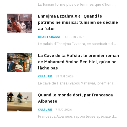
La Tunisie forme plus de femmes que d’hommes dans les filières scientifiques. Pourtant, pour beaucoup…
Ennejma Ezzahra XR : Quand le
patrimoine musical tunisien se décline
au futur
CHANT&DANSE
16 JUIN 2026
Le palais d’Ennejma Ezzahra, ce sanctuaire de la musique tunisienne et méditerranéenne construit par le…
La Cave de la Hafsia : le premier roman
de Mohamed Amine Ben Hlel, qu’on ne
lâche pas
CULTURE
15 MAI 2026
Le cave de Hafisa (9abou 7afisiya), premier roman du journaliste tunisien Mohamed Amine Ben Hlel,…
Quand le monde dort, par Francesca
Albanese
CULTURE
7 MAI 2026
Francesca Albanese, rapporteuse spéciale de l’ONU sur les territoires palestiniens occupés, était à Tunis pour…