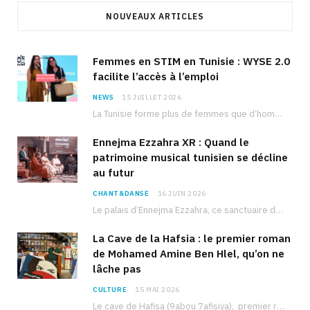
NOUVEAUX ARTICLES
Femmes en STIM en Tunisie : WYSE 2.0
facilite l’accès à l’emploi
NEWS
15 JUILLET 2026
La Tunisie forme plus de femmes que d’hommes dans les filières scientifiques. Pourtant, pour beaucoup…
Ennejma Ezzahra XR : Quand le
patrimoine musical tunisien se décline
au futur
CHANT&DANSE
16 JUIN 2026
Le palais d’Ennejma Ezzahra, ce sanctuaire de la musique tunisienne et méditerranéenne construit par le…
La Cave de la Hafsia : le premier roman
de Mohamed Amine Ben Hlel, qu’on ne
lâche pas
CULTURE
15 MAI 2026
Le cave de Hafisa (9abou 7afisiya), premier roman du journaliste tunisien Mohamed Amine Ben Hlel,…