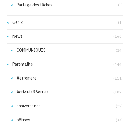
Partage des tâches
(5)
Gen Z
(1)
News
(160)
COMMUNIQUES
(24)
Parentalité
(444)
#etremere
(111)
Activités&Sorties
(187)
anniversaires
(27)
bêtises
(33)