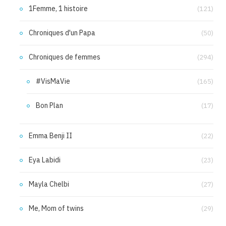
1Femme, 1 histoire
(121)
Chroniques d'un Papa
(50)
Chroniques de femmes
(294)
#VisMaVie
(165)
Bon Plan
(17)
Emma Benji II
(22)
Eya Labidi
(23)
Mayla Chelbi
(27)
Me, Mom of twins
(29)