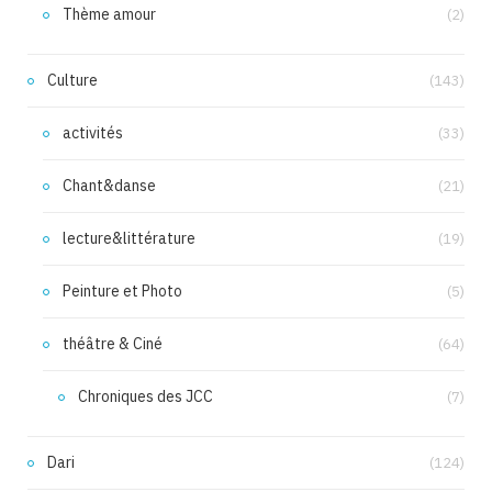
Thème amour
(2)
Culture
(143)
activités
(33)
Chant&danse
(21)
lecture&littérature
(19)
Peinture et Photo
(5)
théâtre & Ciné
(64)
Chroniques des JCC
(7)
Dari
(124)