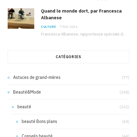
Quand le monde dort, par Francesca
Albanese
CULTURE
7 MAI 2026
Francesca Albanese, rapporteuse spéciale de l’ONU sur les territoires palestiniens occupés, était à Tunis pour…
CATÉGORIES
Astuces de grand-mères
(77)
Beauté&Mode
(248)
beauté
(141)
beauté Bons plans
(44)
Conseils beauté
(44)