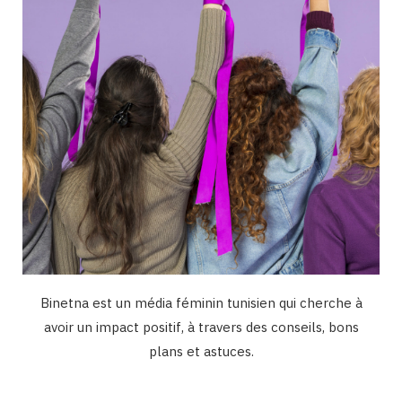
k
a
n
m
Binetna est un média féminin tunisien qui cherche à
avoir un impact positif, à travers des conseils, bons
plans et astuces.