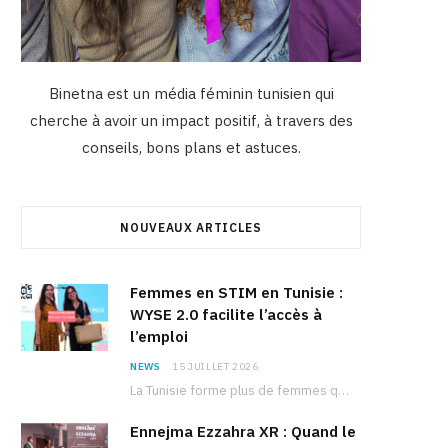
Binetna est un média féminin tunisien qui
cherche à avoir un impact positif, à travers des
conseils, bons plans et astuces.
NOUVEAUX ARTICLES
Femmes en STIM en Tunisie :
WYSE 2.0 facilite l’accès à
l’emploi
NEWS
15 JUILLET 2026
La Tunisie forme plus de femmes que d’hommes dans les filières scientifiques. Pourtant, pour beaucoup…
Ennejma Ezzahra XR : Quand le