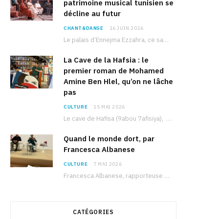
patrimoine musical tunisien se
décline au futur
CHANT&DANSE
16 JUIN 2026
Le palais d’Ennejma Ezzahra, ce sanctuaire de la musique tunisienne et méditerranéenne construit par le…
La Cave de la Hafsia : le
premier roman de Mohamed
Amine Ben Hlel, qu’on ne lâche
pas
CULTURE
15 MAI 2026
Le cave de Hafisa (9abou 7afisiya), premier roman du journaliste tunisien Mohamed Amine Ben Hlel,…
Quand le monde dort, par
Francesca Albanese
CULTURE
7 MAI 2026
Francesca Albanese, rapporteuse spéciale de l’ONU sur les territoires palestiniens occupés, était à Tunis pour…
CATÉGORIES