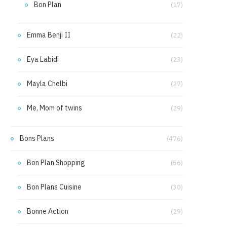
Bon Plan
(17)
Emma Benji II
(22)
Eya Labidi
(23)
Mayla Chelbi
(27)
Me, Mom of twins
(29)
Bons Plans
(476)
Bon Plan Shopping
(56)
Bon Plans Cuisine
(30)
Bonne Action
(29)