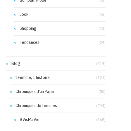
Bon plan Mode
(30)
Look
(36)
Shopping
(33)
Tendances
(24)
Blog
(514)
1Femme, 1 histoire
(121)
Chroniques d'un Papa
(50)
Chroniques de femmes
(294)
#VisMaVie
(165)