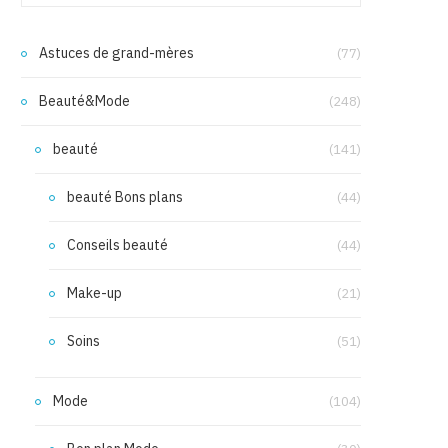
Astuces de grand-mères
(77)
Beauté&Mode
(248)
beauté
(141)
beauté Bons plans
(44)
Conseils beauté
(44)
Make-up
(21)
Soins
(51)
Mode
(104)