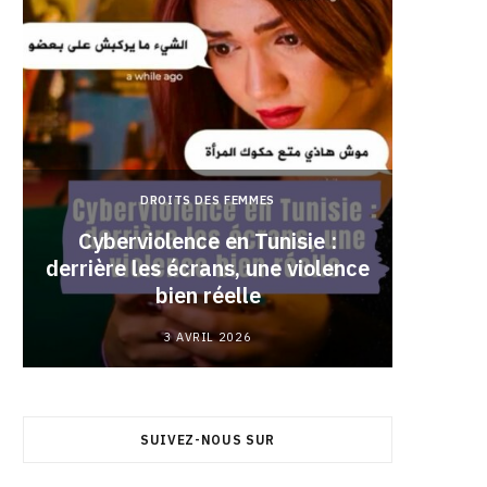
DROITS DES FEMMES
Cyberviolence en Tunisie :
derrière les écrans, une violence
Pourqu
bien réelle
3 AVRIL 2026
SUIVEZ-NOUS SUR