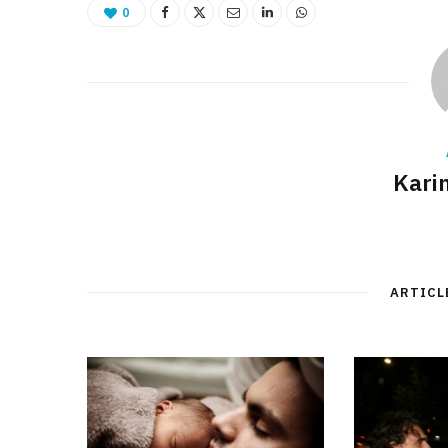
0
Kari
ARTICL