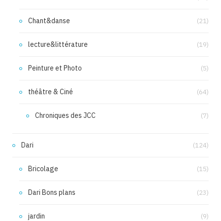
Chant&danse
(21)
lecture&littérature
(19)
Peinture et Photo
(5)
théâtre & Ciné
(64)
Chroniques des JCC
(7)
Dari
(124)
Bricolage
(15)
Dari Bons plans
(23)
jardin
(9)