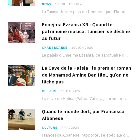
NEWS
15 JUILLET 2026
La Tunisie forme plus de femmes que d’hommes dans les filières scientifiques. Pourtant, pour beaucoup…
Ennejma Ezzahra XR : Quand le
patrimoine musical tunisien se décline
au futur
CHANT&DANSE
16 JUIN 2026
Le palais d’Ennejma Ezzahra, ce sanctuaire de la musique tunisienne et méditerranéenne construit par le…
La Cave de la Hafsia : le premier roman
de Mohamed Amine Ben Hlel, qu’on ne
lâche pas
CULTURE
15 MAI 2026
Le cave de Hafisa (9abou 7afisiya), premier roman du journaliste tunisien Mohamed Amine Ben Hlel,…
Quand le monde dort, par Francesca
Albanese
CULTURE
7 MAI 2026
Francesca Albanese, rapporteuse spéciale de l’ONU sur les territoires palestiniens occupés, était à Tunis pour…