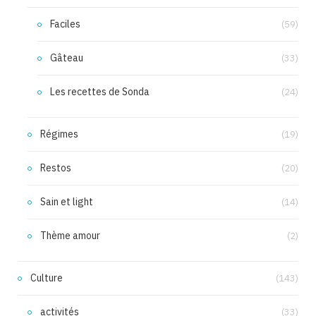
Faciles
(59)
Gâteau
(33)
Les recettes de Sonda
(24)
Régimes
(19)
Restos
(20)
Sain et light
(14)
Thème amour
(2)
Culture
(143)
activités
(33)