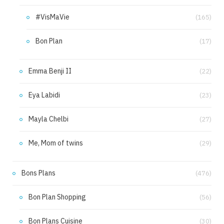
#VisMaVie
(165)
Bon Plan
(17)
Emma Benji II
(22)
Eya Labidi
(23)
Mayla Chelbi
(27)
Me, Mom of twins
(29)
Bons Plans
(476)
Bon Plan Shopping
(56)
Bon Plans Cuisine
(30)