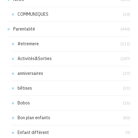
COMMUNIQUES
(24)
Parentalité
(444)
#etremere
(111)
Activités&Sorties
(187)
anniversaires
(27)
bêtises
(33)
Bobos
(16)
Bon plan enfants
(80)
Enfant différent
(9)