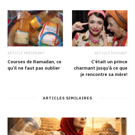
e
o
r
I
k
a
n
m
ARTICLE PRÉCÉDENT
ARTICLE SUIVANT
Courses de Ramadan, ce
C’était un prince
qu’il ne faut pas oublier
charmant jusqu’à ce que
je rencontre sa mère!
ARTICLES SIMILAIRES