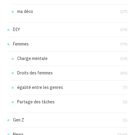
ma déco
(27)
DIY
(39)
Femmes
(79)
Charge mentale
(19)
Droits des femmes
(45)
égalité entre les genres
(7)
Partage des tâches
(5)
Gen Z
(1)
News
(160)