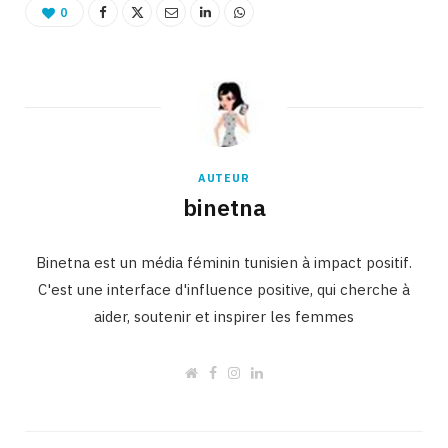
0
AUTEUR
binetna
Binetna est un média féminin tunisien à impact positif.
C'est une interface d'influence positive, qui cherche à
aider, soutenir et inspirer les femmes
W
F
I
L
e
a
n
i
b
c
s
n
s
e
t
k
i
b
a
e
t
o
g
d