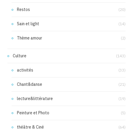
Restos
(20)
Sain et light
(14)
Thème amour
(2)
Culture
(143)
activités
(33)
Chant&danse
(21)
lecture&littérature
(19)
Peinture et Photo
(5)
théâtre & Ciné
(64)