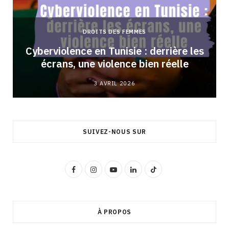
DROITS DES FEMMES
Cyberviolence en Tunisie : derrière les
écrans, une violence bien réelle
3 AVRIL 2026
SUIVEZ-NOUS SUR
F
I
Y
L
T
a
n
o
i
i
c
s
u
n
k
À PROPOS
e
t
T
k
T