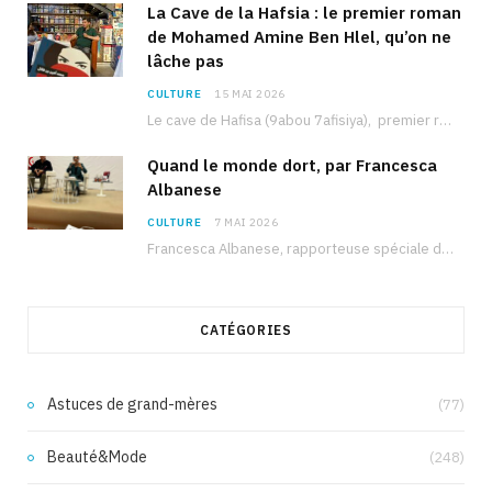
La Cave de la Hafsia : le premier roman
de Mohamed Amine Ben Hlel, qu’on ne
lâche pas
CULTURE
15 MAI 2026
Le cave de Hafisa (9abou 7afisiya), premier roman du journaliste tunisien Mohamed Amine Ben Hlel,…
Quand le monde dort, par Francesca
Albanese
CULTURE
7 MAI 2026
Francesca Albanese, rapporteuse spéciale de l’ONU sur les territoires palestiniens occupés, était à Tunis pour…
CATÉGORIES
Astuces de grand-mères
(77)
Beauté&Mode
(248)