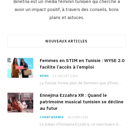
Binetna est un média féminin tunisien qui cherche à
avoir un impact positif, à travers des conseils, bons
plans et astuces.
NOUVEAUX ARTICLES
Femmes en STIM en Tunisie : WYSE 2.0
facilite l’accès à l’emploi
NEWS
15 JUILLET 2026
La Tunisie forme plus de femmes que d’hommes dans les filières scientifiques. Pourtant, pour beaucoup…
Ennejma Ezzahra XR : Quand le
patrimoine musical tunisien se décline
au futur
CHANT&DANSE
16 JUIN 2026
Le palais d’Ennejma Ezzahra, ce sanctuaire de la musique tunisienne et méditerranéenne construit par le…